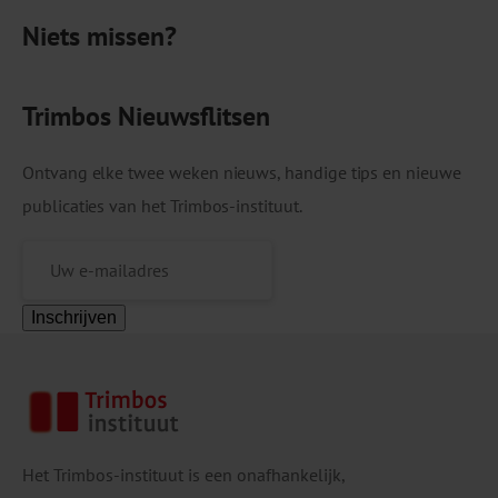
piekerklachten ontwikkeld. Voor wie? Deze
Niets missen?
keuzehulp is geschikt voor […]
Trimbos Nieuwsflitsen
Ontvang elke twee weken nieuws, handige tips en nieuwe
publicaties van het Trimbos-instituut.
Inschrijven
Het Trimbos-instituut is een onafhankelijk,