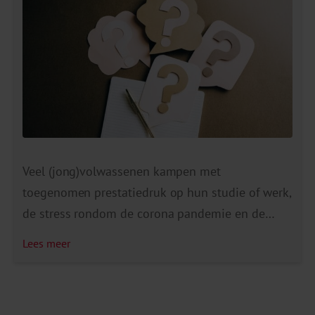
[…]
Veel (jong)volwassenen kampen met
toegenomen prestatiedruk op hun studie of werk,
de stress rondom de corona pandemie en de
zorgen rondom de oorlog in Oekraïne. Welke
Lees meer
(zelf)hulp nodig is om met angstklachten om te
gaan, verschilt per persoon. Daarvoor heeft
mentaalvitaal.nl nu de keuzehulp angst- en