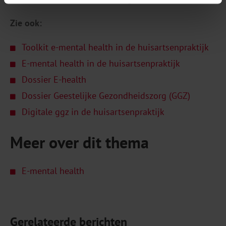
Zie ook:
Toolkit e-mental health in de huisartsenpraktijk
E-mental health in de huisartsenpraktijk
Dossier E-health
Dossier Geestelijke Gezondheidszorg (GGZ)
Digitale ggz in de huisartsenpraktijk
Meer over dit thema
E-mental health
Gerelateerde berichten