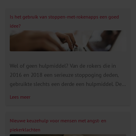
Is het gebruik van stoppen-met-rokenapps een goed
idee?
Wel of geen hulpmiddel? Van de rokers die in
2016 en 2018 een serieuze stoppoging deden,
gebruikte slechts een derde een hulpmiddel. De
stap om professionele begeleiding in te
Lees meer
schakelen is groot. Stoppen-met-rokenapps zijn
een laagdrempelig alternatief en kunnen een
extra steuntje in de rug bieden voor rokers die
Nieuwe keuzehulp voor mensen met angst- en
het liefst zelfstandig willen stoppen. Daarnaast
piekerklachten