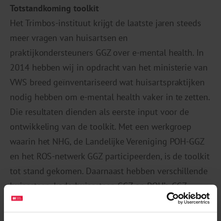
Totstandkoming toolkit
Het Trimbos-instituut krijgt de laatste jaren steeds
meer vragen van huisartsen en
praktijkondersteuners GGZ over e-mental health. In
2014 hebben wij in opdracht van het ministerie van
VWS breed geïnventariseerd wat huisartspraktijken
nodig hebben om e-mental health vaker in te zetten.
Die resultaten dienden als eerste input voor de
ontwikkeling van de toolkit. Met een werkgroep
waarin het NHG, de Landelijke Vereniging POH-GGZ
en het ROS-netwerk GGZ participeerden, is de toolkit
tot stand gekomen. Daarnaast hebben verschillende
huisartsen, kaderhuisartsen GGZ en POH’s-GGZ
kritisch meegekeken.