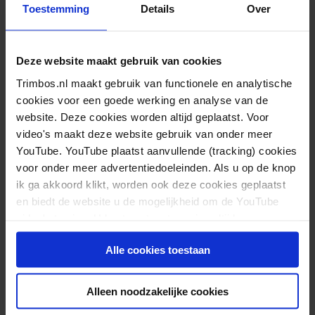
De toolkit is te vinden op
www.huisarts-emh.nl
.
Toestemming
Details
Over
E-mental health volgens het NHG
In het recent uitgebrachte NHG/LHV Standpunt GGZ
Deze website maakt gebruik van cookies
in de huisartsenzorg is aangegeven dat e-mental-
Trimbos.nl maakt gebruik van functionele en analytische
cookies voor een goede werking en analyse van de
health een aanvulling kan zijn op de begeleiding en
website. Deze cookies worden altijd geplaatst. Voor
behandeling van patiënten met psychische
video's maakt deze website gebruik van onder meer
problemen, mits het digitale programma is ingebed
YouTube. YouTube plaatst aanvullende (tracking) cookies
in een relatie met huisarts of POH-GGZ en passend
voor onder meer advertentiedoeleinden. Als u op de knop
ik ga akkoord klikt, worden ook deze cookies geplaatst
bij de patiënt wordt ingezet. De effectiviteit van e-
en biedt de website u de mogelijkheid om de YouTube
mental health is onder meer afhankelijk van de
video's te zien. U kunt uw toestemming altijd weer
vaardigheden en mogelijkheden van de patiënt om
intrekken.
met digitale informatie te kunnen omgaan en de
Alle cookies toestaan
motivatie. In een aantal NHG-Standaarden is
gewezen op mogelijke e-health toepassingen
Alleen noodzakelijke cookies
waarvan de effectiviteit is aangetoond.