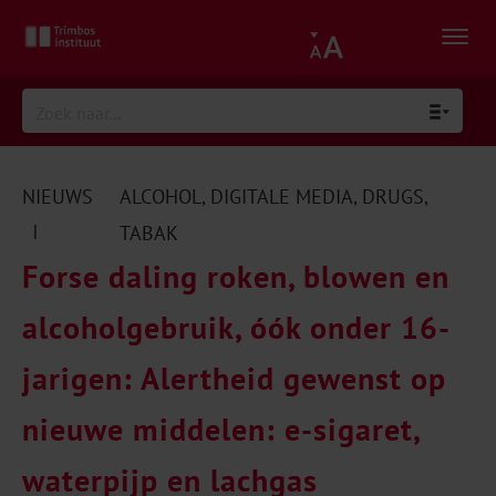
NIEUWS
ALCOHOL
,
DIGITALE MEDIA
,
DRUGS
,
|
TABAK
Forse daling roken, blowen en
alcoholgebruik, óók onder 16-
jarigen: Alertheid gewenst op
nieuwe middelen: e-sigaret,
waterpijp en lachgas