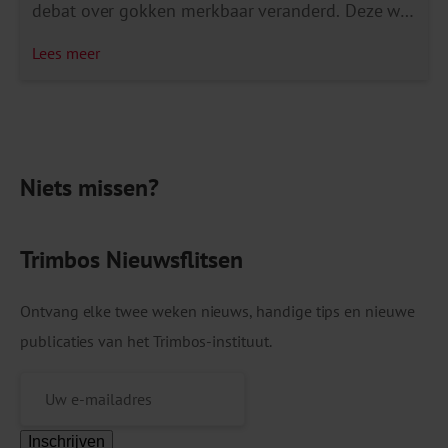
debat over gokken merkbaar veranderd. Deze wet
was oorspronkelijk bedoeld om illegaal
Lees meer
gokkende Nederlanders te verplaatsen naar
legale aanbieders – en ze zo beter te
beschermen tegen gokschade. Uit de eerste
evaluatie van de wet blijkt dat deze doelen nog
Niets missen?
[…]
Trimbos Nieuwsflitsen
Ontvang elke twee weken nieuws, handige tips en nieuwe
publicaties van het Trimbos-instituut.
Inschrijven