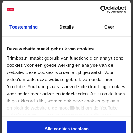
media. Hoewel de overgrote meerderheid van de
jongeren online actief is, is er bij een beperkte groep
sprake van risicovol gedrag. Het gaat hierbij
Toestemming
Details
Over
bijvoorbeeld om sociale problemen, het afraffelen
van huiswerk of om slaaptekort. 3% van de jongeren
rapporteert veel problemen als gevolg van gamen
Deze website maakt gebruik van cookies
en 8% als gevolg van intensief gebruik van sociale
Trimbos.nl maakt gebruik van functionele en analytische
cookies voor een goede werking en analyse van de
media.
website. Deze cookies worden altijd geplaatst. Voor
video's maakt deze website gebruik van onder meer
Verschillen in schoolniveau
YouTube. YouTube plaatst aanvullende (tracking) cookies
voor onder meer advertentiedoeleinden. Als u op de knop
ik ga akkoord klikt, worden ook deze cookies geplaatst
Voor nagenoeg alle indicatoren van gebruik en
en biedt de website u de mogelijkheid om de YouTube
risicovol gedrag zijn er verschillen tussen scholieren
video's te zien. U kunt uw toestemming altijd weer
van het VMBO en VWO; een hoger en meer intensief
intrekken.
gebruik bij VMBO-ers vergeleken met VWO-ers. Zo
Alle cookies toestaan