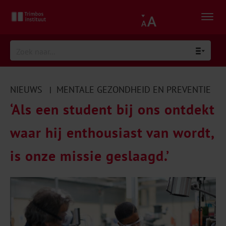
NIEUWS
MENTALE GEZONDHEID EN PREVENTIE
|
‘Als een student bij ons ontdekt
waar hij enthousiast van wordt,
is onze missie geslaagd.’