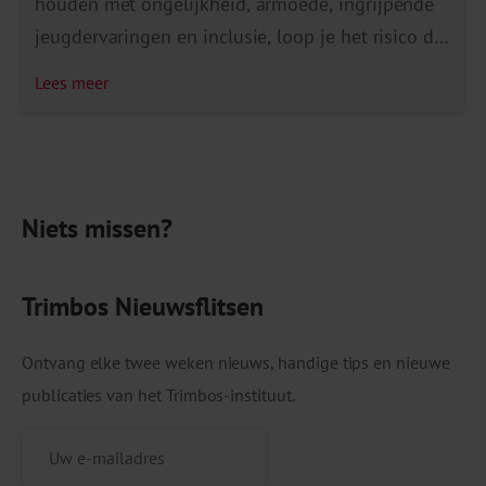
houden met ongelijkheid, armoede, ingrijpende
jeugdervaringen en inclusie, loop je het risico dat
bepaalde groepen leerlingen structureel worden
Lees meer
buitengesloten. Daarom is ongelijk investeren zo
belangrijk.” Ongelijk investeren om gelijke
kansen te creëren Kinderen en jongeren
ontwikkelen zich beter als zij lekker in hun vel
Niets missen?
zitten, zichzelf kunnen […]
Trimbos Nieuwsflitsen
Ontvang elke twee weken nieuws, handige tips en nieuwe
publicaties van het Trimbos-instituut.