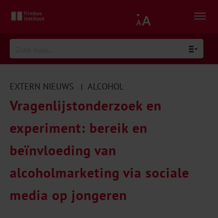
EXTERN NIEUWS
ALCOHOL
|
Vragenlijstonderzoek en
experiment: bereik en
beïnvloeding van
alcoholmarketing via sociale
media op jongeren