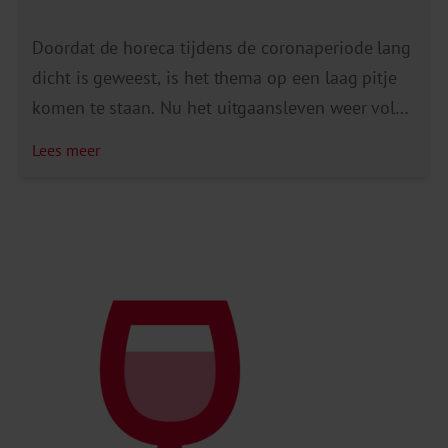
Doordat de horeca tijdens de coronaperiode lang
dicht is geweest, is het thema op een laag pitje
komen te staan. Nu het uitgaansleven weer volop
losgebarsten is en er nog altijd sprake is van
Lees meer
knaldrang, is het goed om als gemeenten de
toezicht en handhaving weer op te pakken. We
gaan in op de toezicht […]