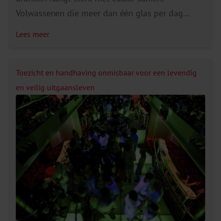
Volwassenen die meer dan één glas per dag
drinken (en dus meer dan de Gezondheidsraad
Lees meer
adviseert), drinken óók vaker alcoholvrije
dranken. Het lijkt erop dat alcoholvrije dranken
dus vooral als aanvulling op alcohol worden
Toezicht en handhaving onmisbaar voor een levendig
gedronken. Meer dan de helft van de
en veilig uitgaansleven
volwassenen geeft […]