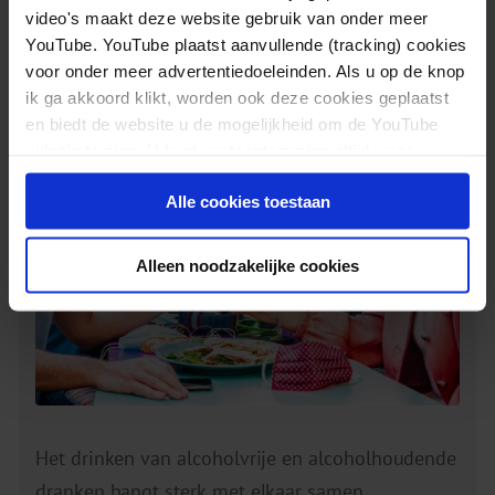
Gerelateerde berichten
video's maakt deze website gebruik van onder meer
YouTube. YouTube plaatst aanvullende (tracking) cookies
voor onder meer advertentiedoeleinden. Als u op de knop
Volwassenen drinken alcoholvrije dranken vooral náást
ik ga akkoord klikt, worden ook deze cookies geplaatst
alcohol
en biedt de website u de mogelijkheid om de YouTube
video's te zien. U kunt uw toestemming altijd weer
intrekken.
Alle cookies toestaan
Alleen noodzakelijke cookies
Het drinken van alcoholvrije en alcoholhoudende
dranken hangt sterk met elkaar samen.