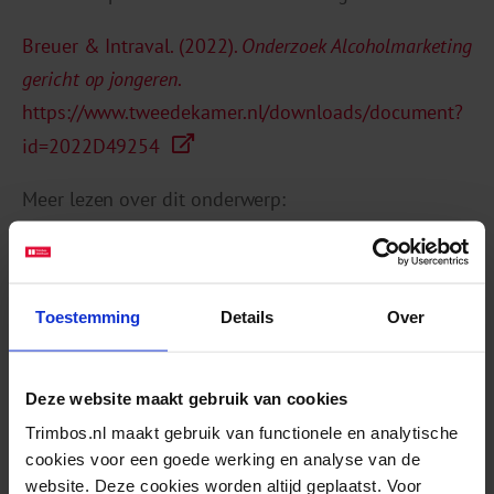
Breuer & Intraval. (2022).
Onderzoek Alcoholmarketing
gericht op jongeren
.
https://www.tweedekamer.nl/downloads/document?
id=2022D49254
Meer lezen over dit onderwerp:
Gevolgen van alcoholreclame voor
alcoholgebruik
Toestemming
Details
Over
Hoe leidt alcoholreclame tot alcoholgebruik?
Wat weten we over de inhoud van
alcoholreclame?
Deze website maakt gebruik van cookies
Trimbos.nl maakt gebruik van functionele en analytische
cookies voor een goede werking en analyse van de
website. Deze cookies worden altijd geplaatst. Voor