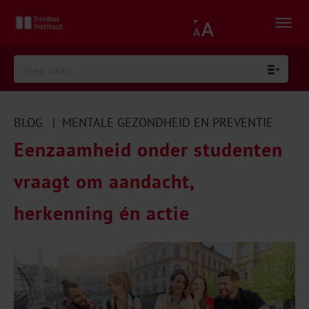
BLOG
MENTALE GEZONDHEID EN PREVENTIE
|
Eenzaamheid onder studenten
vraagt om aandacht,
herkenning én actie