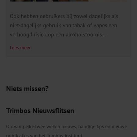
Ook hebben gebruikers bij zowel dagelijks als
niet-dagelijks gebruik van tabak of vapes een
verhoogd risico op een alcoholstoornis,
vergeleken met studenten die niet roken of
Lees meer
vapen. Dit blijkt uit onze nieuwe factsheet Roken
en vapen onder studenten (hbo en wo). Voor
deze factsheet is er gekeken naar bestaande
literatuur en zijn er verdiepende analyses
Niets missen?
uitgevoerd op de Monitor Mentale Gezondheid
en Middelengebruik Studenten (MMMS).
Factsheet helpt professionals in de […]
Trimbos Nieuwsflitsen
Ontvang elke twee weken nieuws, handige tips en nieuwe
publicaties van het Trimbos-instituut.