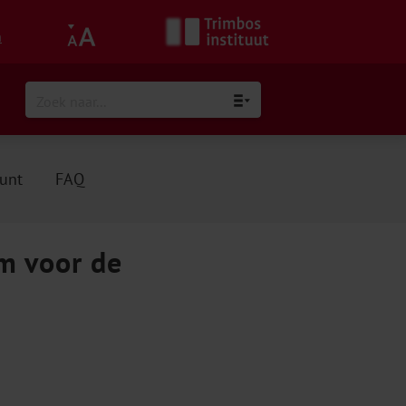
h
unt
FAQ
m voor de