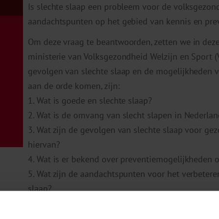
Is slechte slaap een probleem voor de volksgezondh
aandachtspunten op het gebied van kennis en pre
Om deze vraag te beantwoorden, zetten we in deze
ministerie van Volksgezondheid Welzijn en Sport 
gevolgen van slechte slaap en de mogelijkheden vo
aan de orde komen, zijn:
1. Wat is goede en slechte slaap?
2. Wat is de omvang van slecht slapen in Nederlan
3. Wat zijn de gevolgen van slechte slaap voor ge
hiervan?
4. Wat is er bekend over preventiemogelijkheden o
5. Wat zijn de aandachtspunten voor het verbetere
slaap?