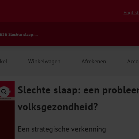
Englis
626 Slechte slaap: ...
kel
Winkelwagen
Afrekenen
Acco
Slechte slaap: een problee
volksgezondheid?
Een strategische verkenning