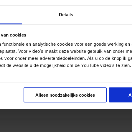
Download Gratis
Details
S. Leone, A. van der Poel, K. B
Auteur
Savelkoul
 van cookies
Pagina's
63
 functionele en analytische cookies voor een goede werking en 
geplaatst. Voor video's maakt deze website gebruik van onder m
Jaar
2018
es voor onder meer advertentiedoeleinden. Als u op de knop ik g
edt de website u de mogelijkheid om de YouTube video's te zien.
SKU
af1626
Category
Rapporten
Alleen noodzakelijke cookies
A