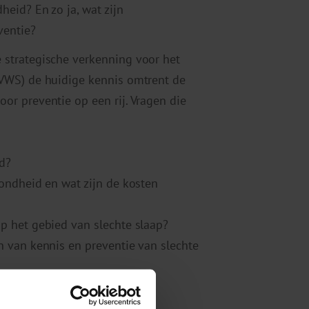
eid? En zo ja, wat zijn
ventie?
 strategische verkenning voor het
(VWS) de huidige kennis omtrent de
or preventie op een rij. Vragen die
d?
zondheid en wat zijn de kosten
p het gebied van slechte slaap?
n van kennis en preventie van slechte