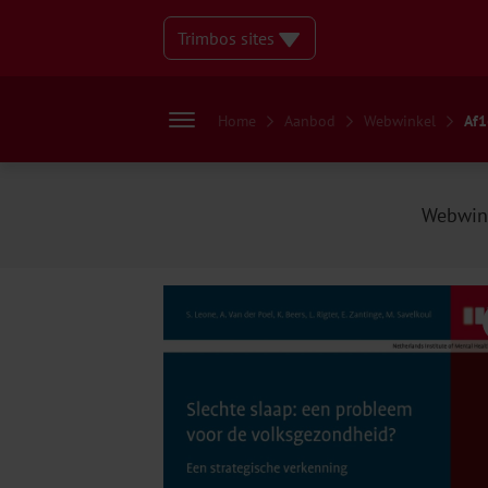
Trimbos sites
Home
Aanbod
Webwinkel
Af1
Webwin