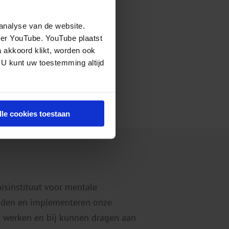
analyse van de website.
eer YouTube. YouTube plaatst
a akkoord klikt, worden ook
 U kunt uw toestemming altijd
lle cookies toestaan
nisinstituut voor mentale
eiden en implementeren onze
 werken en bij kunnen dragen aan