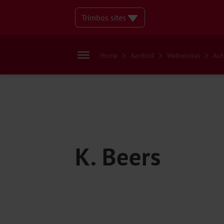
Trimbos sites
Home
Aanbod
Webwinkel
Aut
K. Beers