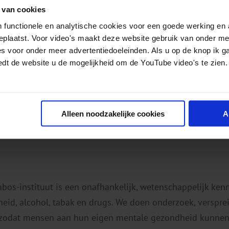
 van cookies
 functionele en analytische cookies voor een goede werking en 
geplaatst. Voor video's maakt deze website gebruik van onder m
es voor onder meer advertentiedoeleinden. Als u op de knop ik g
edt de website u de mogelijkheid om de YouTube video's te zien.
Alleen noodzakelijke cookies
A
mbos-instituut is een onafhankelijk, wetenschappelijk ken
eid, alcohol, tabak en drugs. We doen onderzoek, verspr
 zodat mensen aan hun eigen mentale gezondheid kunnen