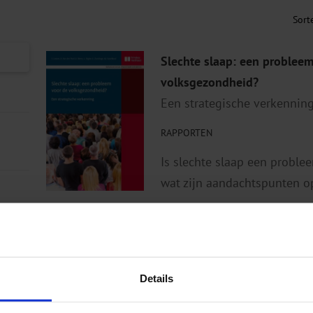
Slechte slaap: een problee
volksgezondheid?
Een strategische verkennin
RAPPORTEN
Is slechte slaap een proble
wat zijn aandachtspunten op
Details