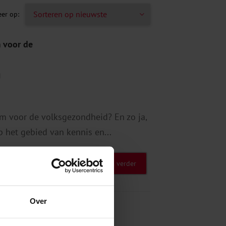
m voor de
g
em voor de volksgezondheid? En zo ja,
 het gebied van kennis en...
Lees verder
Over