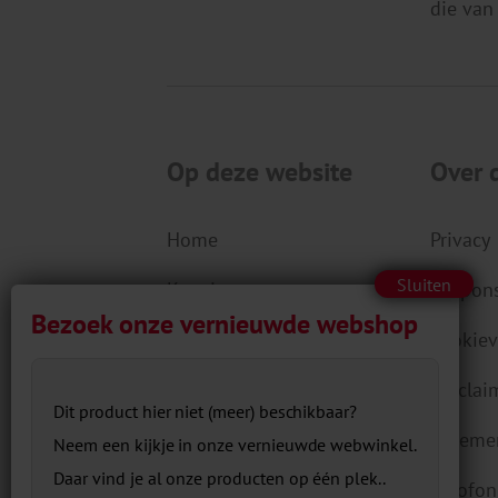
die van
Op deze website
Over 
Home
Privacy
Kennis
Respons
Aanbod
Cookiev
Actueel
Disclai
Dit product hier niet (meer) beschikbaar?
Over ons
Algeme
Neem een kijkje in onze vernieuwde webwinkel.
Daar vind je al onze producten op één plek..
Contact
Colofon