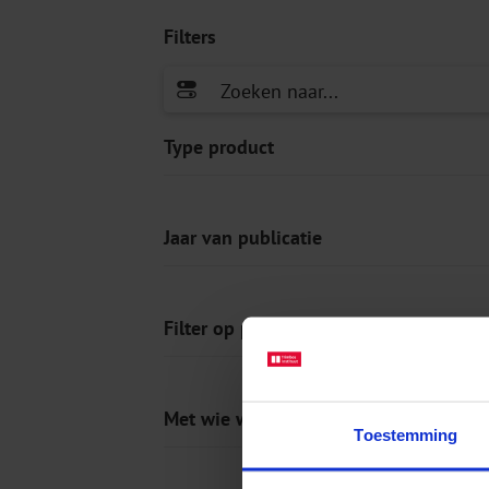
Filters
Type product
Jaar van publicatie
Filter op prijs
Met wie werkt u?
Toestemming