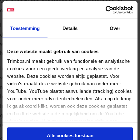
van mensen met ervaringen in doveninternaten en
opvanglocaties voor amv’s.
Het grootste deel van de meldingen gaat over geweld in
Toestemming
Details
Over
de jaren 60 en 70. Meestal zijn het geen incidenten, maar
was het geweld ernstig en langdurig. Meer dan de helft
Deze website maakt gebruik van cookies
heeft het geweld als kind niet gemeld.
Trimbos.nl maakt gebruik van functionele en analytische
In de meeste gevallen stopte het geweld pas als het kind
cookies voor een goede werking en analyse van de
website. Deze cookies worden altijd geplaatst. Voor
wegging of werd weggehaald. Een groot deel van de
video's maakt deze website gebruik van onder meer
melders geeft aan dat zij in het volwassen leven nog last
YouTube. YouTube plaatst aanvullende (tracking) cookies
hebben van wat er toen is gebeurd. De slachtoffers
voor onder meer advertentiedoeleinden. Als u op de knop
hoopten dat zij konden helpen de jeugdzorg op een
ik ga akkoord klikt, worden ook deze cookies geplaatst
en biedt de website u de mogelijkheid om de YouTube
goede manier te veranderen. Dit was hun belangrijkste
video's te zien. U kunt uw toestemming altijd weer
reden om een melding te doen.
intrekken.
Alle cookies toestaan
Slachtoffers maakten het meest melding van psychisch