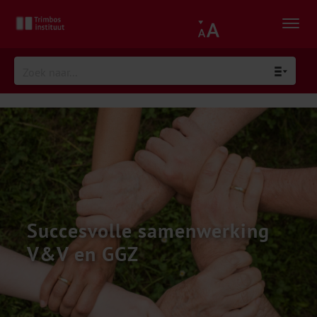
Succesvolle samenwerking
V&V en GGZ