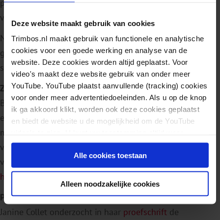
presentatie, gegeven door dhr. Anno Bos, is
hier
te
vinden.
Deze website maakt gebruik van cookies
Na de twee bijdrages volgde gesprekken in kleinere
Trimbos.nl maakt gebruik van functionele en analytische
cookies voor een goede werking en analyse van de
groepen, waarin werd gediscussieerd over de
website. Deze cookies worden altijd geplaatst. Voor
samenwerking tussen V&V en GGZ.
video's maakt deze website gebruik van onder meer
YouTube. YouTube plaatst aanvullende (tracking) cookies
Zorgprogramma Gerontopsychiatrie
voor onder meer advertentiedoeleinden. Als u op de knop
Bij het tweede onderwerp heeft mw. Anne van den Brink
ik ga akkoord klikt, worden ook deze cookies geplaatst
een presentatie gegeven over een zorgprogramma voor
en biedt de website u de mogelijkheid om de YouTube
mensen met gerontopsychiatrische problematiek in het
video's te zien. U kunt uw toestemming altijd weer
intrekken.
verpleeghuis. Wegens grote interesse gaan we bij de
Alle cookies toestaan
volgende bijeenkomst hier verder mee. De presentatie is
hier
te vinden.
Alleen noodzakelijke cookies
Proefschrift dubbele zorgvragers
Janine Collet onderzocht in haar
proefschrift
de