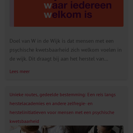
Doel van W in de Wijk is dat mensen met een
psychische kwetsbaarheid zich welkom voelen in
de wijk. Dit draagt bij aan het herstel van
bewoners met een psychische kwetsbaarheid in
Lees meer
de wijk en aan het prettig samenleven.
Medewerkers in voorzieningen in de wijk spelen
daarbij een belangrijke rol. Bijvoorbeeld door
Unieke routes, gedeelde bestemming: Een reis langs
mensen met een […]
herstelacademies en andere zelfregie- en
herstelinitiatieven voor mensen met een psychische
kwetsbaarheid