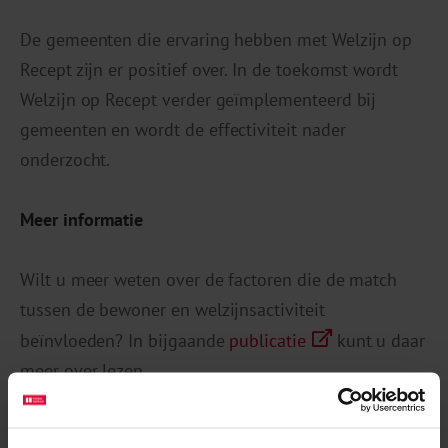
De gemeenten die ervaring hebben met Welzijn op
Recept zijn er positief over. In de toekomst wordt
Welzijn op Recept verder geïmplementeerd bij
gemeenten en wordt de effectiviteit nader
onderzocht.
Meer informatie
Wilt u meer weten over de factoren die de match
tussen de bewoner en welzijnsactiviteit
beïnvloeden? In bijgaande
publicatie
kunt u daar
meer over lezen.
Meer over dit thema