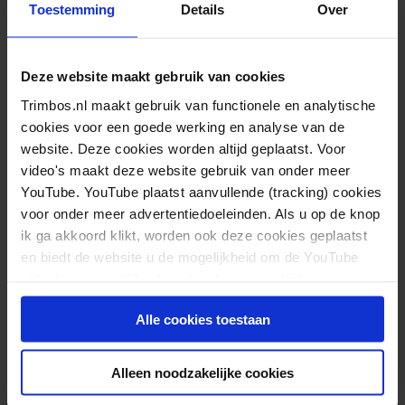
Toestemming
Details
Over
Wijkteams en GGZ
Deze website maakt gebruik van cookies
Contact
Trimbos.nl maakt gebruik van functionele en analytische
cookies voor een goede werking en analyse van de
Voor meer informatie kunt u contact opnemen met
website. Deze cookies worden altijd geplaatst. Voor
de persvoorlichter:
video's maakt deze website gebruik van onder meer
YouTube. YouTube plaatst aanvullende (tracking) cookies
Laila Zaghdoudi
,
voor onder meer advertentiedoeleinden. Als u op de knop
tel +31 (0)30 – 2959(382)
ik ga akkoord klikt, worden ook deze cookies geplaatst
en biedt de website u de mogelijkheid om de YouTube
video's te zien. U kunt uw toestemming altijd weer
Welzijn op Recept’
intrekken.
pm0253
Alle cookies toestaan
‘Welzijn op Recept’
Alleen noodzakelijke cookies
ondersteunt burgers bij het
verhogen van...