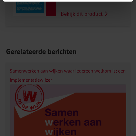
Bekijk dit product
Gerelateerde berichten
Samenwerken aan wijken waar iedereen welkom is; een
implementatiewijzer