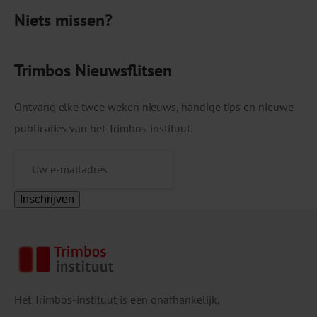
nog ruimte is voor verdere ontwikkeling binnen
Niets missen?
een herstelinitiatief. Om het […]
Trimbos Nieuwsflitsen
Ontvang elke twee weken nieuws, handige tips en nieuwe
publicaties van het Trimbos-instituut.
Inschrijven
Het Trimbos-instituut is een onafhankelijk,