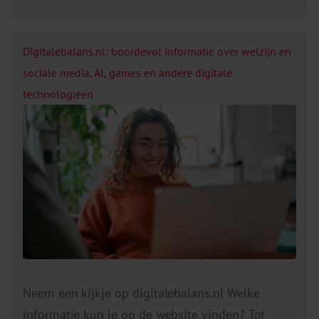
óf en wat voor effect een gebruiker ervaart. Zo
kan hetzelfde half uur op sociale media goed
bevallen als je de intentie had om even lekker te
Digitalebalans.nl: boordevol informatie over welzijn en
ontspannen, en minder […]
sociale media, AI, games en andere digitale
technologieën
Neem een kijkje op digitalebalans.nl Welke
informatie kun je op de website vinden? Tot