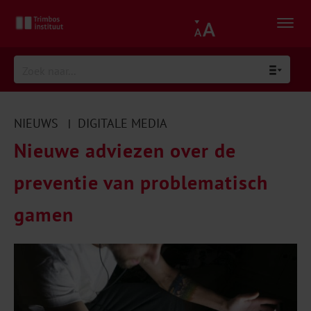
NIEUWS
DIGITALE MEDIA
|
Nieuwe adviezen over de
preventie van problematisch
gamen