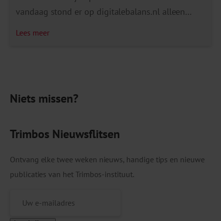
vandaag stond er op digitalebalans.nl alleen
informatie over het Digitale Balans-model
Lees meer
inclusief de Digitale Balans Zelftest. Vanaf nu
bevat de website nog meer informatie over wat
digitale technologieën betekenen voor het
welzijn. Ook lees je tips om op een verantwoorde
Niets missen?
manier […]
Trimbos Nieuwsflitsen
Ontvang elke twee weken nieuws, handige tips en nieuwe
publicaties van het Trimbos-instituut.