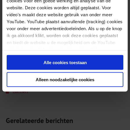
cookies voor een goede werking en analyse van de
Meer info
website. Deze cookies worden altijd geplaatst. Voor
video's maakt deze website gebruik van onder meer
Vragen over gamen? Neem contact op met de
YouTube. YouTube plaatst aanvullende (tracking) cookies
Gamen Infolijn (0900-1995 10ct.p.m.) of kijk op
voor onder meer advertentiedoeleinden. Als u op de knop
www.gameninfo.nl.
ik ga akkoord klikt, worden ook deze cookies geplaatst
en biedt de website u de mogelijkheid om de YouTube
Zie ook het
thema Gamen
op deze site
video's te zien. U kunt uw toestemming altijd weer
intrekken.
In de bijlage kunt u het rapport lezen.
Alle cookies toestaan
Meer over dit thema
Alleen noodzakelijke cookies
Gamen
Gerelateerde berichten