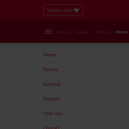
Trimbos sites
Home
Actueel
Nieuws
Minder 
Home
Kennis
Aanbod
Actueel
Over ons
Contact