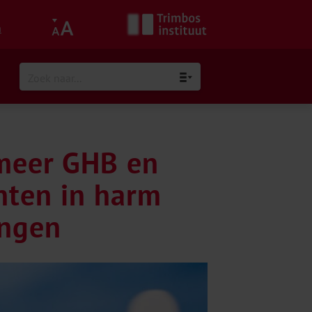
h
meer GHB en
nten in harm
ingen