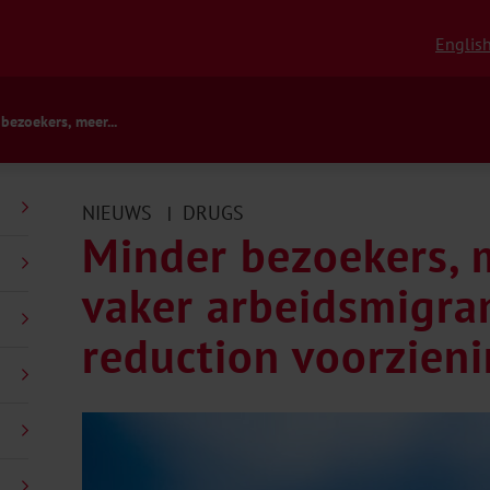
Englis
bezoekers, meer...
NIEUWS
DRUGS
|
Minder bezoekers, 
vaker arbeidsmigra
reduction voorzien