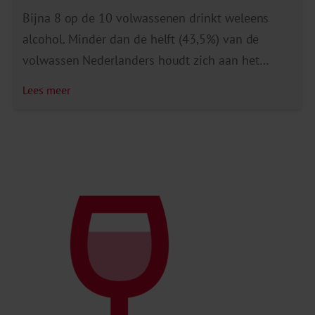
Bijna 8 op de 10 volwassenen drinkt weleens
alcohol. Minder dan de helft (43,5%) van de
volwassen Nederlanders houdt zich aan het
advies van de Gezondheidsraad “Drink geen
Lees meer
alcohol of in ieder geval niet meer dan één glas
per dag”. Tussen 2014 en 2020 is het aandeel
volwassen Nederlanders dat zich aan dit advies
houdt […]