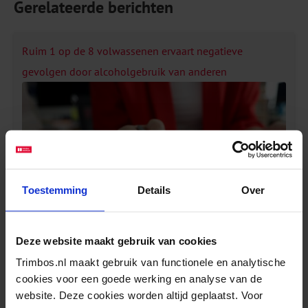
Gerelateerde berichten
Ruim 1 op de 8 volwassenen ervaart negatieve
gevolgen door alcoholgebruik van anderen
Toestemming
Details
Over
Deze website maakt gebruik van cookies
Trimbos.nl maakt gebruik van functionele en analytische
cookies voor een goede werking en analyse van de
Mannen ervaren vaker agressie, ruzie en
website. Deze cookies worden altijd geplaatst. Voor