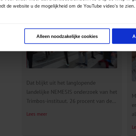
Sterke toename psychische aandoeningen
R
edt de website u de mogelijkheid om de YouTube video's te zien.
bij volwassenen
n
v
Alleen noodzakelijke cookies
A
Dat blijkt uit het langlopende
landelijke NEMESIS onderzoek van het
M
Trimbos-instituut. 26 procent van de
e
volwassen Nederlanders (18 tot 75
a
Lees meer
jaar) had de afgelopen 12 maanden
v
L
een psychische aandoening. Twaalf
b