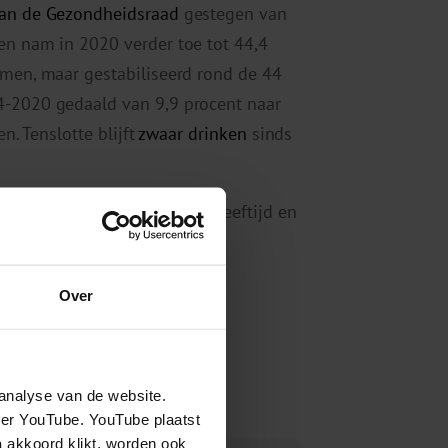
van de Gezondheidsraad
gestegen van
en nam in 2020 verder toe tot 44,4
omen, maar gestabiliseerd rond de 44
-2020 gedaald van 9,9 procent naar
n. Tenslotte blijft
zwaar drinken
sinds
volwassenen naar geslacht, leeftijd en
n
.
Over
analyse van de website.
eer YouTube. YouTube plaatst
a akkoord klikt, worden ook