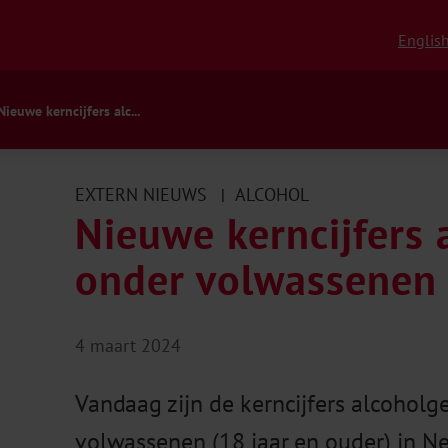
Englis
Nieuwe kerncijfers alc...
EXTERN NIEUWS
ALCOHOL
|
Nieuwe kerncijfers 
onder volwassenen 
4 maart 2024
Vandaag zijn de kerncijfers alcoholg
volwassenen (18 jaar en ouder) in N