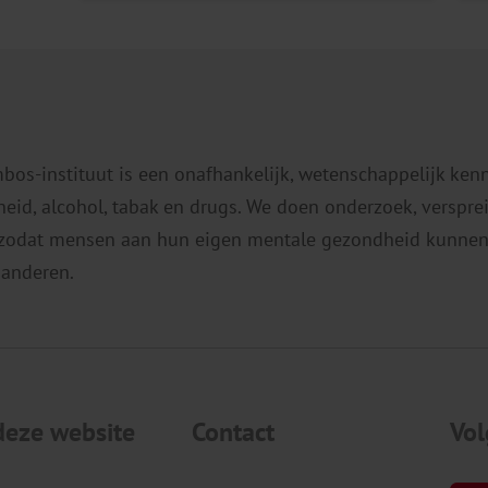
jaar geleden ging het om minder dan
s
1 op de 5 volwassenen (18 procent).
j
Bekijk hier alle cijfers. In onderstaand
e
audiofragment vat programmahoofd
d
epidemiologie Annemarie […]
m
mbos-instituut is een onafhankelijk, wetenschappelijk ken
o
eid, alcohol, tabak en drugs. We doen onderzoek, verspr
z
 zodat mensen aan hun eigen mentale gezondheid kunnen
v
 anderen.
deze website
Contact
Vol