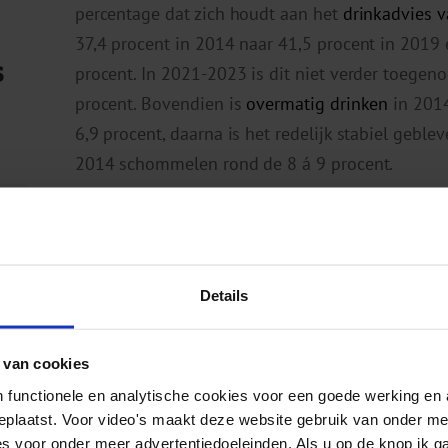
percentage dat zich houdt aan het
drinkadvies 
37,4 procent in 2014 naar 41,5 procent in 2019 
s
procent. In 2021-2023 is dit niet verder toegen
procent. Bovendien is
overmatig drinken
in 2014
6,9 procent, daarna is het redelijk stabiel gebleve
2014 schommelen rond de 8 á 9 procent.
Voor meer informatie over alcoholgebruik onder 
opleiding, zie
Cijfers alcoholgebruik volwassene
gen
Details
 van cookies
Gerelateerde berichten
 functionele en analytische cookies voor een goede werking en 
geplaatst. Voor video's maakt deze website gebruik van onder m
es voor onder meer advertentiedoeleinden. Als u op de knop ik g