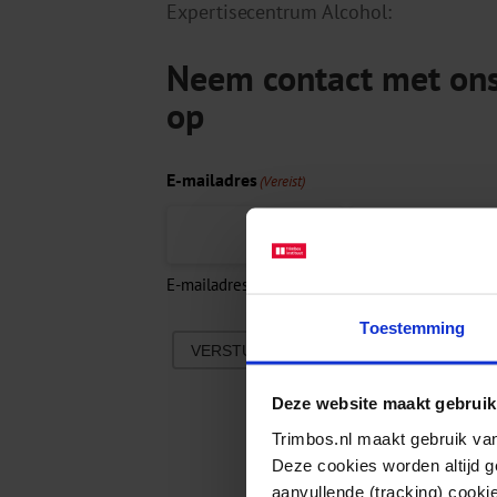
Expertisecentrum Alcohol:
Neem contact met on
op
E-mailadres
(Vereist)
E-mailadres invoeren
E-mailadres bevesti
Toestemming
VERSTUREN
Deze website maakt gebruik
Trimbos.nl maakt gebruik van
Deze cookies worden altijd 
aanvullende (tracking) cooki