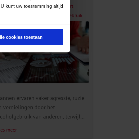
uim 1 op de 8 volwassenen ervaart
 U kunt uw toestemming altijd
egatieve gevolgen door alcoholgebruik
an anderen
lle cookies toestaan
annen ervaren vaker agressie, ruzie
n vernielingen door het
lcoholgebruik van anderen, terwijl
rouwen vaker een vervelende
ees meer
enadering ervaren, bijvoorbeeld