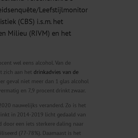
heidsenquête/Leefstijlmonitor
tiek (CBS) i.s.m. het
en Milieu (RIVM) en het
cent wel eens alcohol. Van de
t zich aan het
drinkadvies van de
der geval niet meer dan 1 glas alcohol
vermatig en 7,9 procent drinkt zwaar.
2020 nauwelijks veranderd. Zo is het
inkt in 2014-2019 licht gedaald van
 door een iets sterkere daling naar
iliseerd (77-78%). Daarnaast is het