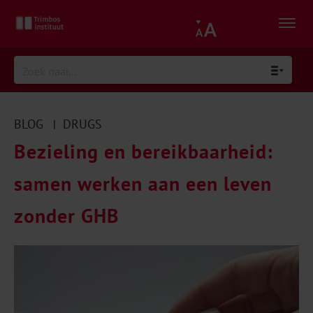
BLOG
DRUGS
|
Bezieling en bereikbaarheid:
samen werken aan een leven
zonder GHB