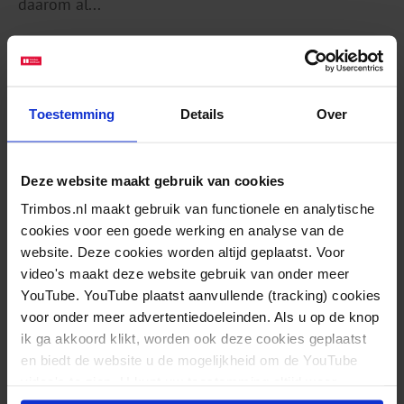
daarom al...
Lees verder
Toestemming
Details
Over
Bezieling en Bereikbaarheid. Samen
Deze website maakt gebruik van cookies
werken aan een leven zonder GHB
Checklist voor gemeentelijke projectleiders die...
Trimbos.nl maakt gebruik van functionele en analytische
cookies voor een goede werking en analyse van de
FACTSHEETS
website. Deze cookies worden altijd geplaatst. Voor
video's maakt deze website gebruik van onder meer
GHB-problematiek vraagt veel inzet vanuit partijen
YouTube. YouTube plaatst aanvullende (tracking) cookies
als de gemeente, politie, verslavingszorg en andere
voor onder meer advertentiedoeleinden. Als u op de knop
hulpverlening. Het Trimbos-instituut heeft in
ik ga akkoord klikt, worden ook deze cookies geplaatst
en biedt de website u de mogelijkheid om de YouTube
samenwerking met...
video's te zien. U kunt uw toestemming altijd weer
intrekken.