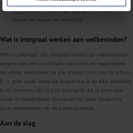
thema welbevinden met elkaar kunt bespreken.
Bijvoorbeeld in een expertgroep met mensen van
binnen en buiten de instelling.”
Wat is integraal werken aan welbevinden?
Mbo-instellingen die integraal werken aan welbevinden
zorgen voor een combinatie van acties en maatregelen
die elkaar versterken, op alle niveaus in en om de school.
Er is geen vaste integrale aanpak die je op elke instelling
kunt uitvoeren. Het is juist belangrijk dat je kiest voor
acties en maatregelen die passen bij jouw studenten,
jouw medewerkers en de (school)context.
Aan de slag