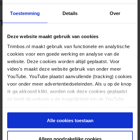
betrokken blijft.”
Toestemming
Details
Over
Tips van MBO Utrecht
Deze website maakt gebruik van cookies
Organiseer kenniscafés voor alle medewerkers over
Trimbos.nl maakt gebruik van functionele en analytische
thema’s die raken aan het welbevinden van
cookies voor een goede werking en analyse van de
studenten. Nora: “Een bijeenkomst had als thema ‘Ik
website. Deze cookies worden altijd geplaatst. Voor
ben niet gek’, over hoe we reageren op mensen die
video's maakt deze website gebruik van onder meer
een stoornis hebben. En ik heb een keer een
YouTube. YouTube plaatst aanvullende (tracking) cookies
voor onder meer advertentiedoeleinden. Als u op de knop
workshop gegeven over vooroordelen die we
ik ga akkoord klikt, worden ook deze cookies geplaatst
hebben over hoe studenten met geld omgaan.”
en biedt de website u de mogelijkheid om de YouTube
Verbind mensen met verschillende expertises met
video's te zien. U kunt uw toestemming altijd weer
elkaar en zorg dat je elkaar regelmatig spreekt. Map:
intrekken.
Alle cookies toestaan
“Wat heel erg helpt is dat we elkaar gewoon zien.
Dus dat we het zo hebben georganiseerd dat je het
Alleen noodzakelijke cookies