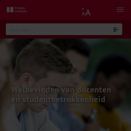
Welbevinden van docenten
en studentbetrokkenheid