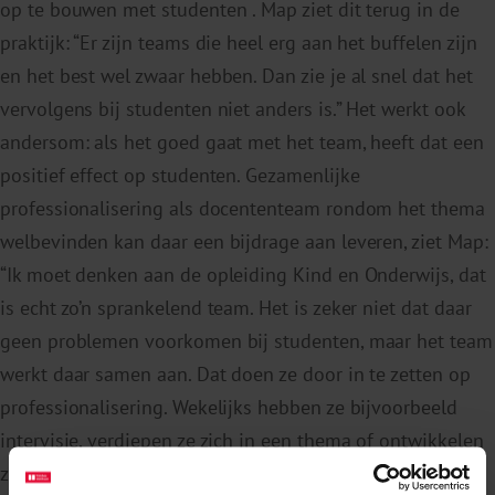
op te bouwen met studenten . Map ziet dit terug in de
praktijk: “Er zijn teams die heel erg aan het buffelen zijn
en het best wel zwaar hebben. Dan zie je al snel dat het
vervolgens bij studenten niet anders is.” Het werkt ook
andersom: als het goed gaat met het team, heeft dat een
positief effect op studenten. Gezamenlijke
professionalisering als docententeam rondom het thema
welbevinden kan daar een bijdrage aan leveren, ziet Map:
“Ik moet denken aan de opleiding Kind en Onderwijs, dat
is echt zo’n sprankelend team. Het is zeker niet dat daar
geen problemen voorkomen bij studenten, maar het team
werkt daar samen aan. Dat doen ze door in te zetten op
professionalisering. Wekelijks hebben ze bijvoorbeeld
intervisie, verdiepen ze zich in een thema of ontwikkelen
ze nieuwe tools. Dat maakt dat iedereen enthousiast en