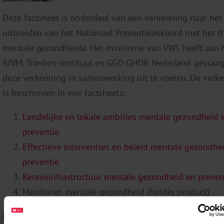
Deze factsheet is onderdeel van een verkenning naar het
uitbreiden van het Nationaal Preventieakkoord met het 
mentale gezondheida. Het ministerie van VWS heeft aan 
RIVM, Trimbos-instituut en GGD GHOR Nederland gevraa
deze verkenning in samenwerking uit te voeren. De verk
is beschreven in vier factsheets:
Landelijke en lokale ambities mentale gezondheid 
preventie
Effectieve interventies en beleid mentale gezondhe
preventie
Kennisinfrastructuur mentale gezondheid en preven
Monitoren mentale gezondheid (huidig product)
Een goed functionerende kennisinfrastructuur stimuleert,