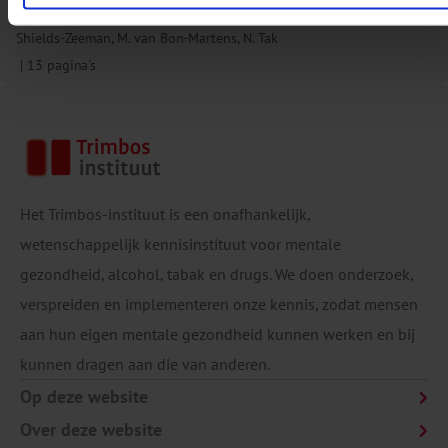
A. Verweij, C. Luijten, C. van den Brink, I. Storm, K. Monshouwer, L.
Shields-Zeeman, M. van Bon-Martens, N. Tak
13 pagina's
Het Trimbos-instituut is een onafhankelijk,
wetenschappelijk kennisinstituut voor mentale
gezondheid, alcohol, tabak en drugs. We doen onderzoek,
verspreiden en implementeren onze kennis, zodat mensen
aan hun eigen mentale gezondheid kunnen werken en bij
kunnen dragen aan die van anderen.
Op deze website
Over deze website