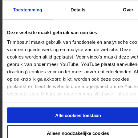
faciliteert en ondersteunt kennisgestuurd werken aan pr
Toestemming
Details
Over
op het thema mentale gezondheid. Het monitoren van de
mentale gezondheid is daar onderdeel van. Inzicht in de
(ontwikkelingen in de) mentale gezondheid van de bevol
Deze website maakt gebruik van cookies
nodig voor een planmatige en op kennis gebaseerde
Trimbos.nl maakt gebruik van functionele en analytische coo
voor een goede werking en analyse van de website. Deze
beleidscyclus waarin wordt gewerkt met heldere doelen 
cookies worden altijd geplaatst. Voor video's maakt deze we
duidelijke strategie. Deze vierde en laatste factsheet geef
gebruik van onder meer YouTube. YouTube plaatst aanvullen
overzicht van bestaande mogelijkheden voor het monito
(tracking) cookies voor onder meer advertentiedoeleinden. A
mentale gezondheid ten behoeve van een landelijke aan
op de knop ik ga akkoord klikt, worden ook deze cookies
geplaatst en biedt de website u de mogelijkheid om de YouT
mentale gezondheid en eventuele lokale aanpakken.
video's te zien. U kunt uw toestemming altijd weer intrekken.
Download:
Monitoren mentale gezondheid
Alle cookies toestaan
AF2003
Rapporten
Mentale gezondheid & Preventie, Zorg & Participatie
06-10-2025
pdf
Alleen noodzakelijke cookies