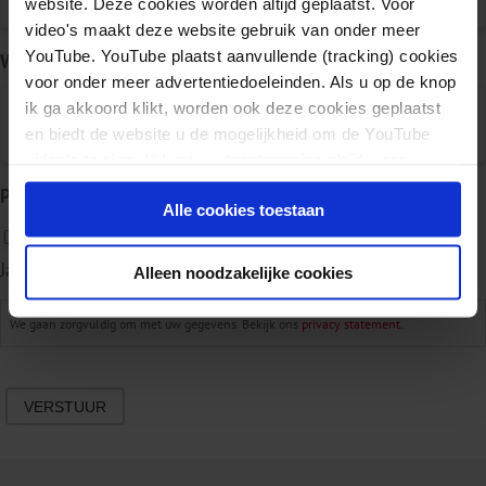
website. Deze cookies worden altijd geplaatst. Voor
video's maakt deze website gebruik van onder meer
YouTube. YouTube plaatst aanvullende (tracking) cookies
Waarom meldt u zich af?
voor onder meer advertentiedoeleinden. Als u op de knop
ik ga akkoord klikt, worden ook deze cookies geplaatst
en biedt de website u de mogelijkheid om de YouTube
video's te zien. U kunt uw toestemming altijd weer
intrekken.
Privacy
*
Alle cookies toestaan
Ja, ik ga akkoord met het privacy statement.
Alleen noodzakelijke cookies
We gaan zorgvuldig om met uw gegevens. Bekijk ons
privacy statement
.
VERSTUUR