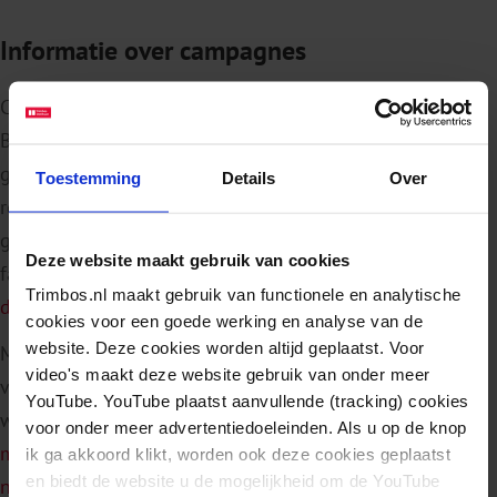
Informatie over campagnes
Campagnes kunnen verschillende doelen hebben.
Bewustwordingscampagnes zijn er bijvoorbeeld op
gericht om mensen bewust te maken van de risico’s van
Toestemming
Details
Over
roken. Stopcampagnes hebben als doel rokers die
gemotiveerd zijn aan te zetten tot een stoppoging. In de
Deze website maakt gebruik van cookies
factsheet
'Massamediacampagnes om roken terug te
Trimbos.nl maakt gebruik van functionele en analytische
dringen'
kun je meer lezen over mediacampagnes.
cookies voor een goede werking en analyse van de
website. Deze cookies worden altijd geplaatst. Voor
Marc Willemsen, Programmahoofd Tabaksontmoediging
video's maakt deze website gebruik van onder meer
van het Trimbos-instituut heeft in een blog uitgelegd
YouTube. YouTube plaatst aanvullende (tracking) cookies
waarom campagnes nog altijd belangrijk zijn:
'Stoppen-
voor onder meer advertentiedoeleinden. Als u op de knop
met-rokencampagnes blijven helaas nog lang
ik ga akkoord klikt, worden ook deze cookies geplaatst
en biedt de website u de mogelijkheid om de YouTube
noodzakelijk'
.