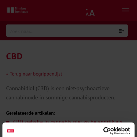
CBD
« Terug naar begrippenlijst
Cannabidiol (CBD) is een niet-psychoactieve
cannabinoïde in sommige cannabisproducten.
Gerelateerde artikelen:
CBD-gehalte in cannabis niet zo belangrijk als
gedacht