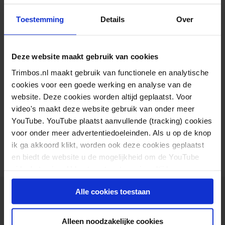
Drugsgebruik onder volwassenen in Nederland in
Toestemming
Details
Over
2024: stijging stimulerende middelen
Legaal, maar niet bereikbaar: medicinale
Deze website maakt gebruik van cookies
cannabis in Nederland
Trimbos.nl maakt gebruik van functionele en analytische
Van nederwiet tot vape-pennen: Waarom we
cookies voor een goede werking en analyse van de
website. Deze cookies worden altijd geplaatst. Voor
cannabis moeten blijven monitoren
video's maakt deze website gebruik van onder meer
THC-gehalte van nederwiet toegenomen in 2025
YouTube. YouTube plaatst aanvullende (tracking) cookies
voor onder meer advertentiedoeleinden. Als u op de knop
ik ga akkoord klikt, worden ook deze cookies geplaatst
en biedt de website u de mogelijkheid om de YouTube
video's te zien. U kunt uw toestemming altijd weer
intrekken.
Alle cookies toestaan
Alleen noodzakelijke cookies