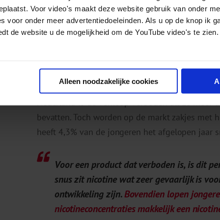
geplaatst. Voor video's maakt deze website gebruik van onder m
> In de Scholierenmonitor vind je cijfers over sc
es voor onder meer advertentiedoeleinden. Als u op de knop ik g
het voortgezet onderwijs
edt de website u de mogelijkheid om de YouTube video's te zien.
Gebruik van snus onder jon
Alleen noodzakelijke cookies
A
Een ander product waar nicotine in zit, zijn nic
Nederland is de verkoop verboden als ze meer d
bevatten. Toch worden op de markt zakjes met h
heeft 4,3% van de jongeren het afgelopen jaar s
Voor een product dat verboden is, is dit pe
snus zit nicotine wat zeer gevaarlijk is vo
ontwikkeling zijn.
Bovendien lopen jongere
nicotineconcentraties makkelijk een nicotin