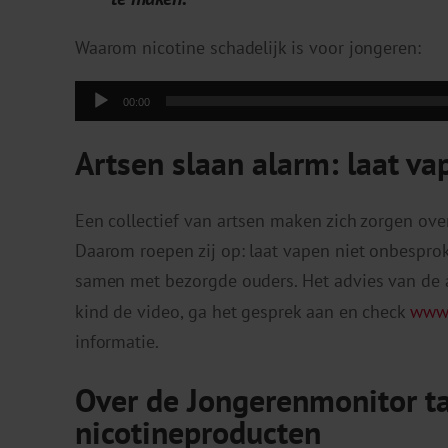
Waarom nicotine schadelijk is voor jongeren:
Audiospeler
00:00
Artsen slaan alarm: laat v
Een collectief van artsen maken zich zorgen over
Daarom roepen zij op: laat vapen niet onbespro
samen met bezorgde ouders. Het advies van de a
kind de video, ga het gesprek aan en check
www.
informatie.
Over de Jongerenmonitor t
nicotineproducten