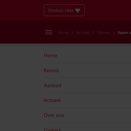
Trimbos sites
Home
Actueel
Nieuws
Vapen e
Home
Kennis
Aanbod
Actueel
Over ons
Contact