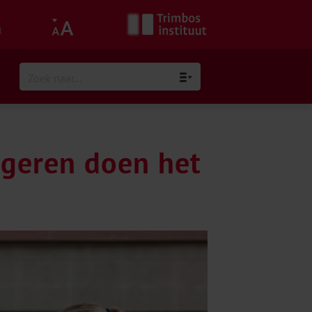
h
ngeren doen het