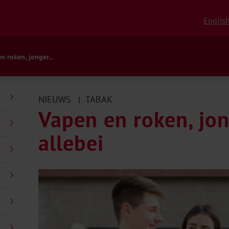
Englis
n roken, jonger...
NIEUWS
TABAK
|
Vapen en roken, jo
allebei