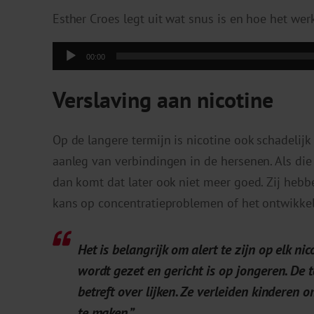
Esther Croes legt uit wat snus is en hoe het werk
Audiospeler
00:00
Verslaving aan nicotine
Op de langere termijn is nicotine ook schadelijk
aanleg van verbindingen in de hersenen. Als di
dan komt dat later ook niet meer goed. Zij hebbe
kans op concentratieproblemen of het ontwikkel
Het is belangrijk om alert te zijn op elk ni
wordt gezet en gericht is op jongeren. De 
betreft over lijken. Ze verleiden kinderen
te maken.”