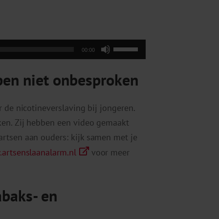
Gebruik
00:00
Omhoog/Omlaag
apen niet onbesproken
pijltoetsen
om
het
 de nicotineverslaving bij jongeren.
volume
ken. Zij hebben een video gemaakt
te
rtsen aan ouders: kijk samen met je
verhogen
artsenslaanalarm.nl
voor meer
of
te
abaks- en
verlagen.