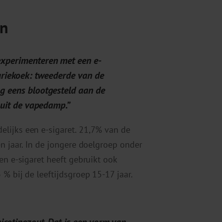
en
experimenteren met een e-
lariekoek: tweederde van de
g eens blootgesteld aan de
n uit de vapedamp.”
lijks een e-sigaret. 21,7% van de
n jaar. In de jongere doelgroep onder
en e-sigaret heeft gebruikt ook
% bij de leeftijdsgroep 15-17 jaar.
nicotinezout. Dat is een vorm van