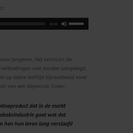
t:
Gebruik
00:00
Omhoog/Omlaag
pijltoetsen
om
het
 voor jongeren. Het verstoort de
volume
e verbindingen niet worden aangelegd,
te
n op latere leeftijd bijvoorbeeld meer
verhogen
en van een depressie. Croes:
of
te
cotineproduct dat in de markt
verlagen.
tabaksindustrie gaat wat dat
 om hen hun leven lang verslaafd