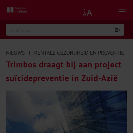
NIEUWS
MENTALE GEZONDHEID EN PREVENTIE
|
Trimbos draagt bij aan project
suïcidepreventie in Zuid-Azië