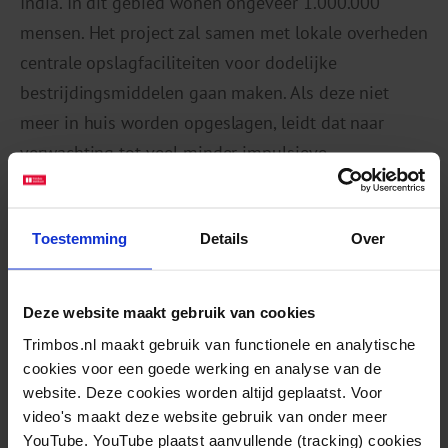
India. In dit gebied wonen ongeveer 1.000.000
mensen. Het project zal samen met lokale overheden
centrale opslagfaciliteiten voor dodelijke
bestrijdingsmiddelen gaan maken. Als deze niet
meer in huis worden opgeslagen, leidt dat naar
verwachting tot veel minder impulsieve
zelfdodingen.
Ook zet SPIRIT samen met scholen en leraren
Toestemming
Details
Over
eenvoudige voorlichtingsprogramma’s op om
schoolgaande jongeren beter te leren omgaan met
Deze website maakt gebruik van cookies
stress en ze meteen hulp te laten zoeken als dat
Trimbos.nl maakt gebruik van functionele en analytische
nodig is. Verder traint SPIRIT plaatselijke
cookies voor een goede werking en analyse van de
zorgverleners in de vele kleine dorpen om mensen
website. Deze cookies worden altijd geplaatst. Voor
die een hoger risico lopen op te sporen, te
video's maakt deze website gebruik van onder meer
ondersteunen en door te verwijzen.
YouTube. YouTube plaatst aanvullende (tracking) cookies