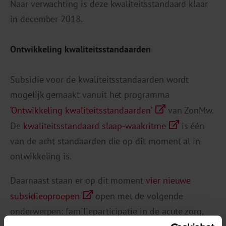
Naar verwachting is deze kwaliteitsstandaard klaar
in december 2018.
Ontwikkeling kwaliteitsstandaarden
Subsidie voor de kwaliteitsstandaarden wordt
mogelijk gemaakt vanuit het programma
‘Ontwikkeling kwaliteitsstandaarden’
van ZonMw.
De
kwaliteitsstandaard slaap-waakritme
is één
van de acht standaarden die op dit moment al in
ontwikkeling is.
Daarnaast staan er op dit moment
vier nieuwe
subsidieoproepen
open met de volgende
onderwerpen: familieparticipatie in de acute zorg,