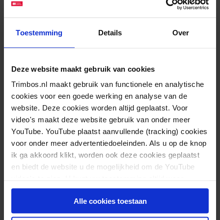
kwetsbare geboortezorg, delirium en tuberculose.
Meer informatie
Toestemming
Details
Over
Deze website maakt gebruik van cookies
Trimbos.nl maakt gebruik van functionele en analytische
cookies voor een goede werking en analyse van de
website. Deze cookies worden altijd geplaatst. Voor
video's maakt deze website gebruik van onder meer
YouTube. YouTube plaatst aanvullende (tracking) cookies
voor onder meer advertentiedoeleinden. Als u op de knop
ik ga akkoord klikt, worden ook deze cookies geplaatst
en biedt de website u de mogelijkheid om de YouTube
video's te zien. U kunt uw toestemming altijd weer
intrekken.
Alle cookies toestaan
Stuur een bericht
aan contactpersoon
Jolanda