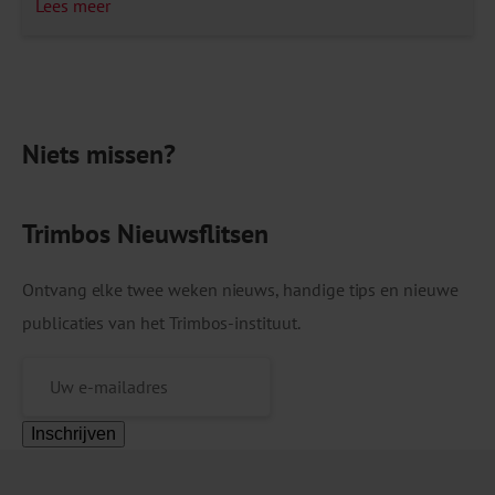
Lees meer
meer gaan roken of drinken en voor wie is de
crisis juist een goede aanleiding om te stoppen?
Niets missen?
Trimbos Nieuwsflitsen
Ontvang elke twee weken nieuws, handige tips en nieuwe
publicaties van het Trimbos-instituut.
Inschrijven