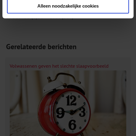
Alleen noodzakelijke cookies
Meeuwissen
of bel +31 (0)30 – 2959(304)
Gerelateerde berichten
Volwassenen geven het slechte slaapvoorbeeld