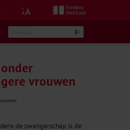
h
 onder
ngere vrouwen
jdens de zwangerschap is de