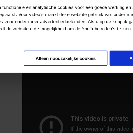
 functionele en analytische cookies voor een goede werking en 
Voorkomen van terugval na de zwangerschap
geplaatst. Voor video's maakt deze website gebruik van onder m
Het onderzoek van TNO laat verder zien dat ruim
es voor onder meer advertentiedoeleinden. Als u op de knop ik g
tijdens de zwangerschap stopt met roken, in de
edt de website u de mogelijkheid om de YouTube video's te zien.
begint. Begeleiding bij het stoppen met roken 
aandachtspunt. Het Trimbos-instituut biedt e-le
voor een betere ondersteuning van ouders bij he
Alleen noodzakelijke cookies
A
infographic ontwikkeld om het onderwerp terugv
agenderen.
De video biedt laagdrempelige informatie over
positieve manier. Moeders praten over hun eige
tijdens de zwangerschap.