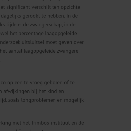
 significant verschilt ten opzichte
dagelijks gerookt te hebben. In de
ks tijdens de zwangerschap, in de
ewel het percentage laagopgeleide
nderzoek uitsluitsel moet geven over
s het aantal laagopgeleide zwangere
.
ico op een te vroeg geboren of te
n afwijkingen bij het kind en
tijd, zoals longproblemen en mogelijk
king met het Trimbos-instituut en de