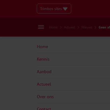
Trimbos sites
Home
Actueel
Nieuws
Geen af
Home
Kennis
Aanbod
Actueel
Over ons
Contact