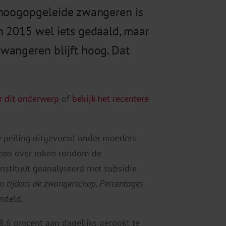
 hoogopgeleide zwangeren is
n 2015 wel iets gedaald, maar
wangeren blijft hoog. Dat
r dit onderwerp
of
bekijk het recentere
e peiling uitgevoerd onder moeders
ens over roken rondom de
instituut geanalyseerd met subsidie
n tijdens de zwangerschap. Percentages
ndeld.
8,6 procent aan dagelijks gerookt te