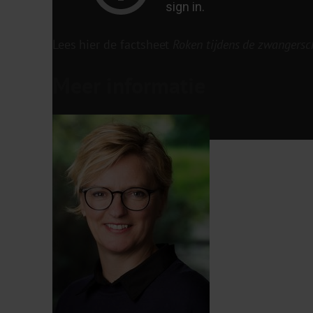
Lees hier de factsheet
Roken tijdens de zwangersc
Meer informatie