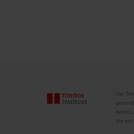
Het Tri
gezondh
kennis,
die van