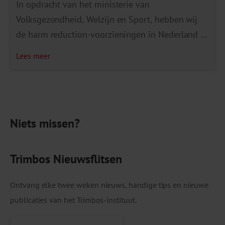
In opdracht van het ministerie van
Volksgezondheid, Welzijn en Sport, hebben wij
de harm reduction-voorzieningen in Nederland in
kaart gebracht. Daaruit blijkt dat er in Nederland
Lees meer
23 gebruiksruimten zijn, naast 17 medische
heroïne-units en minimaal 29 locaties
voor spuitomruil en andere gebruiksmaterialen.
De voorzieningen zijn ondergebracht bij onder
Niets missen?
meer verslavingszorginstellingen, kerkelijke- en
vrijwilligersorganisaties en in de
maatschappelijke opvang. Gebruiksruimten
Trimbos Nieuwsflitsen
vervullen […]
Ontvang elke twee weken nieuws, handige tips en nieuwe
publicaties van het Trimbos-instituut.