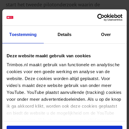
start het tweede pilotonderzoek waarin de
uitvoerbaarheid, geschiktheid en werkzaamheid van
het programma opnieuw wordt onderzocht.
Toestemming
Details
Over
Deze website maakt gebruik van cookies
Trimbos.nl maakt gebruik van functionele en analytische
cookies voor een goede werking en analyse van de
website. Deze cookies worden altijd geplaatst. Voor
video's maakt deze website gebruik van onder meer
Daphne Mous
YouTube. YouTube plaatst aanvullende (tracking) cookies
voor onder meer advertentiedoeleinden. Als u op de knop
Projectmedewerker B
ik ga akkoord klikt, worden ook deze cookies geplaatst
Profiel en contact
en biedt de website u de mogelijkheid om de YouTube
video's te zien. U kunt uw toestemming altijd weer
intrekken.