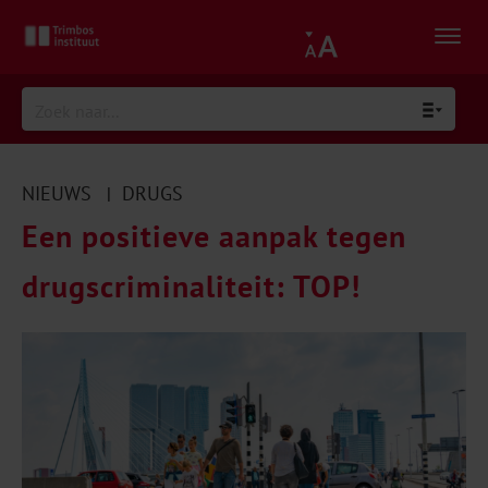
NIEUWS
DRUGS
|
Een positieve aanpak tegen
drugscriminaliteit: TOP!