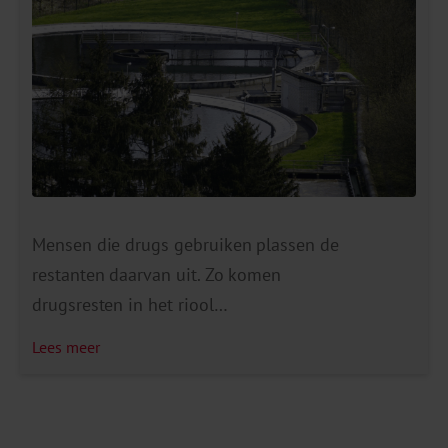
gedeelde eerste plaats voor cocaïne EUDA:
‘Vandaag […]
Mensen die drugs gebruiken plassen de
restanten daarvan uit. Zo komen
drugsresten in het riool
terecht. Het RIVM onderzocht in een mix
Lees meer
van twintig grote en kleine gemeenten in heel
Nederland of metingen in rioolwater duidelijk
kunnen maken hoeveel drugs er wordt gebruikt.