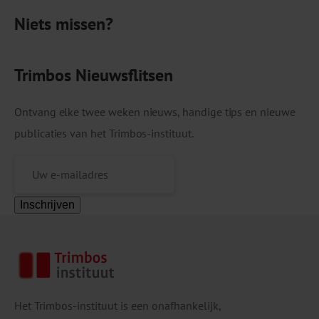
Vanaf eind 2023 tot eind 2024 voerde het RIVM
Niets missen?
op vijf momenten rioolwatermetingen uit naar de
drugs cocaïne, crystal meth, XTC, speed en de
designerdrugs […]
Trimbos Nieuwsflitsen
Ontvang elke twee weken nieuws, handige tips en nieuwe
publicaties van het Trimbos-instituut.
Inschrijven
Het Trimbos-instituut is een onafhankelijk,