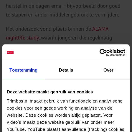
herstel in de dagen erna – bijvoorbeeld door goed
te slapen en ander middelengebruik te vermijden.
Het onderzoek vond plaats binnen de
ALAMA
nightlife study
, waarin jongeren die regelmatig
uitgaan werden onderzocht. Dankzij deze aanpak
brachten onderzoekers de stemmingsveranderingen
rond daadwerkelijke gebruiksmomenten in kaart.
Toestemming
Details
Over
De ALAMA-studie (Understanding the dynamics and
consequences of young adult substance use pathways, A
Deze website maakt gebruik van cookies
Longitudinal And Momentary Analysis in the European
Trimbos.nl maakt gebruik van functionele en analytische
Nightlife scene) was onderdeel van het Europese
cookies voor een goede werking en analyse van de
ERANID-onderzoeksprogramma. Het Nederlandse deel
website. Deze cookies worden altijd geplaatst. Voor
werd gefinancierd door ZonMW.
video's maakt deze website gebruik van onder meer
YouTube. YouTube plaatst aanvullende (tracking) cookies