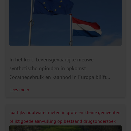
In het kort: Levensgevaarlijke nieuwe
synthetische opioïden in opkomst
Cocaïnegebruik en -aanbod in Europa blijft
groeien Synthetische cathinonen steeds vaker op
Lees meer
de Europese drugsmarkt Toename van de
beschikbaarheid van ketamine Sterke
cannabisproducten op de markt Vergiftigingen
Jaarlijks rioolwater meten in grote en kleine gemeenten
door nieuwe benzodiazepinen Nederland nog
blijkt goede aanvulling op bestaand drugsonderzoek
steeds koploper in het gebruik van ecstasy;