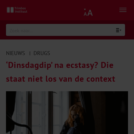
NIEUWS
DRUGS
|
‘Dinsdagdip’ na ecstasy? Die
staat niet los van de context