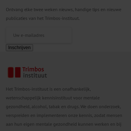
vrouwen was al vóór de coronacrisis sprake van
een aanhoudend stijgende trend in […]
Ontvang elke twee weken nieuws, handige tips en nieuwe
publicaties van het Trimbos-instituut.
Inschrijven
Het Trimbos-instituut is een onafhankelijk,
wetenschappelijk kennisinstituut voor mentale
gezondheid, alcohol, tabak en drugs. We doen onderzoek,
verspreiden en implementeren onze kennis, zodat mensen
aan hun eigen mentale gezondheid kunnen werken en bij