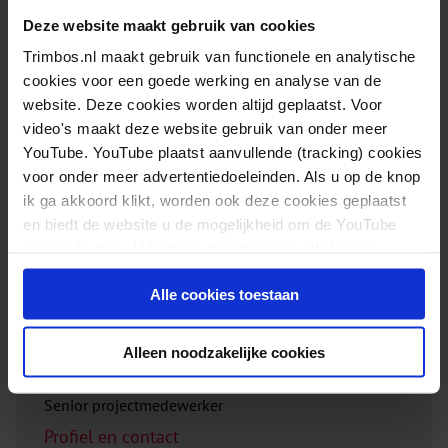
Deze website maakt gebruik van cookies
Voor inhoudelijke vragen kunt u contact opnemen
Trimbos.nl maakt gebruik van functionele en analytische
met
Neeltje Batelaan
, medeauteur en psychiater.
cookies voor een goede werking en analyse van de
website. Deze cookies worden altijd geplaatst. Voor
video's maakt deze website gebruik van onder meer
YouTube. YouTube plaatst aanvullende (tracking) cookies
voor onder meer advertentiedoeleinden. Als u op de knop
ik ga akkoord klikt, worden ook deze cookies geplaatst
en biedt de website u de mogelijkheid om de YouTube
video's te zien. U kunt uw toestemming altijd weer
intrekken.
Alle cookies toestaan
Alleen noodzakelijke cookies
Margreet ten Have
Senior projectmedewerker
Profiel en contact