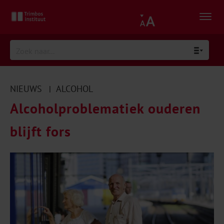
NIEUWS
ALCOHOL
|
Alcoholproblematiek ouderen
blijft fors