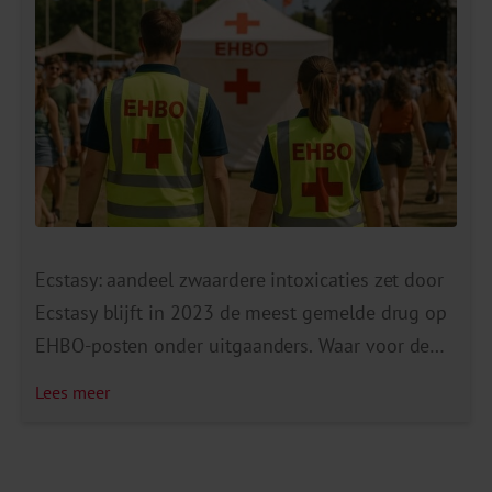
Ecstasy: aandeel zwaardere intoxicaties zet door
Ecstasy blijft in 2023 de meest gemelde drug op
EHBO-posten onder uitgaanders. Waar voor de
coronapandemie zo’n 15% van de ecstasy-
Lees meer
incidenten een ernstige(re) vergiftiging was, liep
dit in 2022 al op tot 34%. In 2023 ging het zelfs
om 48%. Opvallend: de gemiddelde dosering