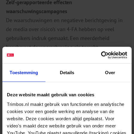
Zelf-gerapporteerde effecten
waarschuwingscampagnes
De waarschuwingen en negatieve berichtgeving in
de media over risico’s van 4-FA hebben op veel
gebruikers indruk gemaakt. Een meerderheid
beschouwt de waarschuwing als terecht,
betrouwbaar en relevant. Voor tweederde van de
gebruikers veranderde de waarschuwing hun
Toestemming
Details
Over
risicoperceptie. Dertig procent gaf aan te zijn
gestopt en 29 procent had het gebruik anderszins
aangepast.
Deze website maakt gebruik van cookies
Trimbos.nl maakt gebruik van functionele en analytische
Een kleine groep believers blijft 4-FA gebruiken
cookies voor een goede werking en analyse van de
ondanks verboden, waarschuwingen en
website. Deze cookies worden altijd geplaatst. Voor
gezondheidsproblemen. Zij informeren zich vaak
video's maakt deze website gebruik van onder meer
wel, achten zichzelf bewust van de risico’s en nemen
YouTube. YouTube plaatst aanvullende (tracking) cookies