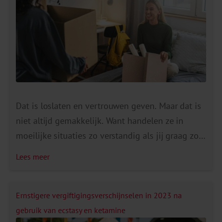
Dat is loslaten en vertrouwen geven. Maar dat is
niet altijd gemakkelijk. Want handelen ze in
moeilijke situaties zo verstandig als jij graag zou
willen dat ze doen? De studententijd is een
Lees meer
bijzondere levensfase vol uitdagingen, waarin
jongeren hun grenzen opzoeken en verleggen.
Dat de studentenfase de levensfase is waarin het
Ernstigere vergiftigingsverschijnselen in 2023 na
meest wordt gedronken, is […]
gebruik van ecstasy en ketamine