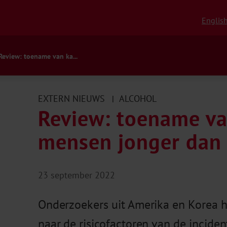
Englis
Review: toename van ka...
EXTERN NIEUWS
ALCOHOL
|
Review: toename va
mensen jonger dan 
23 september 2022
Onderzoekers uit Amerika en Korea 
naar de risicofactoren van de incide