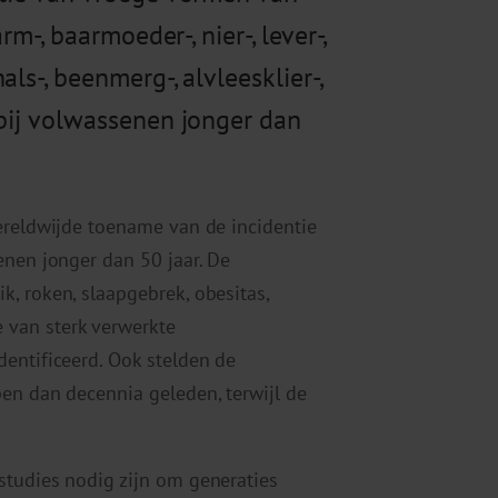
rm-, baarmoeder-, nier-, lever-,
ls-, beenmerg-, alvleesklier-,
 bij volwassenen jonger dan
ereldwijde toename van de incidentie
enen jonger dan 50 jaar. De
, roken, slaapgebrek, obesitas,
 van sterk verwerkte
entificeerd. Ook stelden de
en dan decennia geleden, terwijl de
studies nodig zijn om generaties