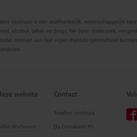
aanvulling op alcohol worden
d
gedronken. Meer dan de helft van de
m
mbos-instituut is een onafhankelijk, wetenschappelijk ken
volwassenen geeft […]
o
eid, alcohol, tabak en drugs. We doen onderzoek, verspr
z
 zodat mensen aan hun eigen mentale gezondheid kunnen
v
 anderen.
deze website
Contact
Vol
Trimbos-instituut
ible disclosure
Da Costakade 45