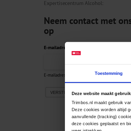
Expertisecentrum Alcohol:
Neem contact met on
op
E-mailadres
(Vereist)
Toestemming
E-mailadres invoeren
E-mailadres bevesti
VERSTUREN
Deze website maakt gebruik
Trimbos.nl maakt gebruik van
Deze cookies worden altijd 
aanvullende (tracking) cooki
deze cookies geplaatst en bi
weer intrekken.