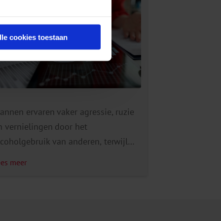
lle cookies toestaan
annen ervaren vaker agressie, ruzie
n vernielingen door het
lcoholgebruik van anderen, terwijl
rouwen vaker een vervelende
ees meer
enadering ervaren, bijvoorbeeld
eksueel. Jongvolwassenen (18-29-
arigen) en hbo- en wo-opgeleiden
rvaren het vaakst negatieve gevolgen