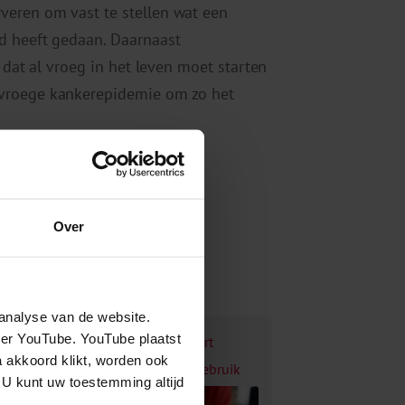
veren om vast te stellen wat een
d heeft gedaan. Daarnaast
 dat al vroeg in het leven moet starten
 vroege kankerepidemie om zo het
-022-00672-8
Over
analyse van de website.
eer YouTube. YouTube plaatst
uim 1 op de 8 volwassenen ervaart
a akkoord klikt, worden ook
egatieve gevolgen door alcoholgebruik
 U kunt uw toestemming altijd
an anderen