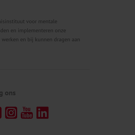
oor het alcoholgebruik van anderen,
ogelijk doordat zij vaker in een
nisinstituut voor mentale
mgeving zijn waar gedronken wordt,
eiden en implementeren onze
oals het uitgaansleven. Ook
 werken en bij kunnen dragen aan
olwassenen die zelf […]
g ons