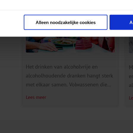
Alleen noodzakelijke cookies
A
Het drinken van alcoholvrije en
M
alcoholhoudende dranken hangt sterk
e
met elkaar samen. Volwassenen die
a
meer dan één glas per dag drinken (en
v
Lees meer
L
dus meer dan de Gezondheidsraad
b
adviseert), drinken óók vaker
s
alcoholvrije dranken. Het lijkt erop dat
j
alcoholvrije dranken dus vooral als
e