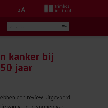
h
n kanker bij
50 jaar
hebben een review uitgevoerd
ntie van vroege vormen van