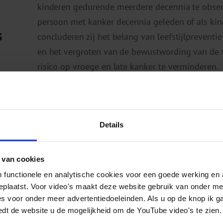
kinderen gedurende meerdere decennia te obser
persoon met kanker decennia geleden of als kin
s
concluderen zij het belang van leefstijlpreventie
en het vergroten van de bewustwording van de
risico op vroege en late kanker te verminderen.
Bron:
https://www.nature.com/articles/s41571
Details
gen
Gerelateerde berichten
 van cookies
 functionele en analytische cookies voor een goede werking en 
geplaatst. Voor video's maakt deze website gebruik van onder m
Volwassenen drinken alcoholvrije dranken
R
es voor onder meer advertentiedoeleinden. Als u op de knop ik g
vooral náást alcohol
n
edt de website u de mogelijkheid om de YouTube video's te zien.
v