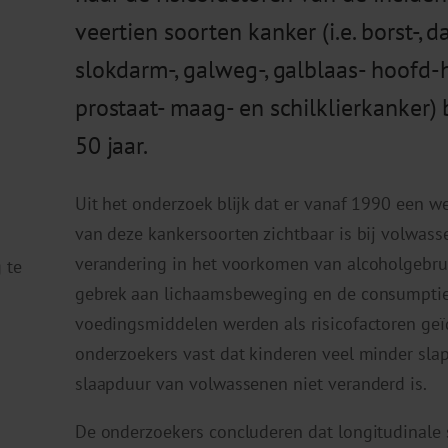
veertien soorten kanker (i.e. borst-, da
slokdarm-, galweg-, galblaas- hoofd-ha
prostaat- maag- en schilklierkanker)
50 jaar.
Uit het onderzoek blijk dat er vanaf 1990 een w
van deze kankersoorten zichtbaar is bij volwass
verandering in het voorkomen van alcoholgebruik
 te
gebrek aan lichaamsbeweging en de consumptie
voedingsmiddelen werden als risicofactoren geïd
onderzoekers vast dat kinderen veel minder slap
slaapduur van volwassenen niet veranderd is.
De onderzoekers concluderen dat longitudinale 