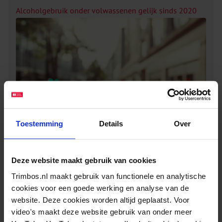
Alcoholgebruik onder volwassenen gelijk sinds 2020
Toestemming
Details
Over
Deze website maakt gebruik van cookies
Bijna 8 op de 10 volwassenen drinkt weleens
Trimbos.nl maakt gebruik van functionele en analytische
alcohol. Minder dan de helft (43,5%) van de
cookies voor een goede werking en analyse van de
volwassen Nederlanders houdt zich aan het
website. Deze cookies worden altijd geplaatst. Voor
advies van de Gezondheidsraad “Drink geen
video's maakt deze website gebruik van onder meer
Lees meer