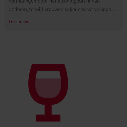
vernielingen door het alcoholgebruik van
anderen, terwijl vrouwen vaker een vervelende
benadering ervaren, bijvoorbeeld seksueel.
Lees meer
Jongvolwassenen (18-29-jarigen) en hbo- en wo-
opgeleiden ervaren het vaakst negatieve
gevolgen door het alcoholgebruik van anderen,
mogelijk doordat zij vaker in een omgeving zijn
waar gedronken wordt, zoals het uitgaansleven.
Ook volwassenen die zelf […]