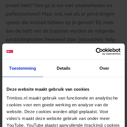
(meer) hebt? Hoe ga je om met onzekerheden en
perfectionisme? Maar ook, wat als er privé dingen
spelen die invloed hebben op je gevoel? Bij meer
dan de helft van de trajecten worden de volgende
aandachtspunten benoemd door jobcoaches: hulp
vragen wanneer nodig, balans werk en privéleven,
overzicht houden en omgang met anderen, zoals
communicatie en sociale vaardigheden.
Toestemming
Details
Over
Klankborden over omgaan met stigma
Deze website maakt gebruik van cookies
Trimbos.nl maakt gebruik van functionele en analytische
Wat me intrigeert in het onderzoek is dat dit
cookies voor een goede werking en analyse van de
enerzijds onderwerpen en aandachtspunten zijn
website. Deze cookies worden altijd geplaatst. Voor
waar élke werknemer – ongeacht de mate van
video's maakt deze website gebruik van onder meer
kwetsbaarheden – mee te maken heeft. Het zijn
YouTube. YouTube plaatst aanvullende (tracking) cookies