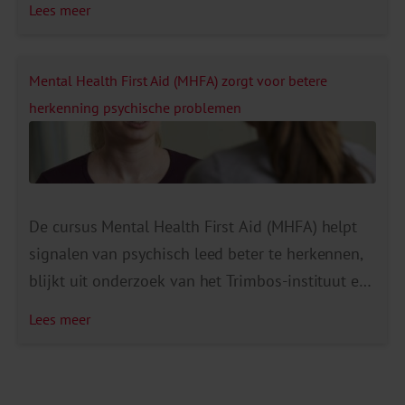
Lees meer
onderzochten allereerst hoe belangrijk de
werknemers de waarden vinden en ten tweede of
het werknemers lukt om de waarden in de
Mental Health First Aid (MHFA) zorgt voor betere
praktijk te bereiken. De 7 waarden van […]
herkenning psychische problemen
De cursus Mental Health First Aid (MHFA) helpt
signalen van psychisch leed beter te herkennen,
blijkt uit onderzoek van het Trimbos-instituut en
GGz Eindhoven. MHFA is erop gericht om in dit
Lees meer
soort situaties te herkennen of het gaat om
mogelijk psychisch leed, en geeft handvatten om
te ondersteunen en te verwijzen naar passende.