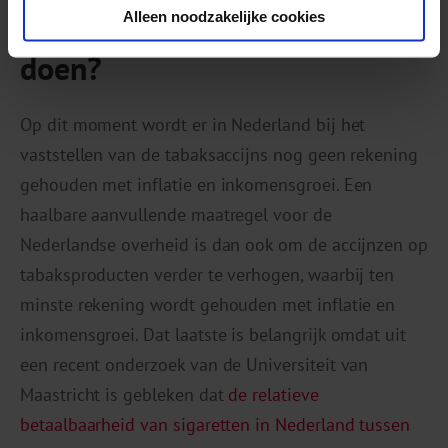
Alleen noodzakelijke cookies
Wat kan de overheid nog
doen?
Op dit moment wordt er in Nederland bij het
vaststellen van de tabaksaccijns nog geen rekening
gehouden met inflatie en inkomensgroei. Een
haalbare aanvullende maatregel voor de
Nederlandse overheid is dan ook om de accijnzen op
tabaksproducten verder te verhogen, waarbij ten
minste rekening wordt gehouden met inflatie en
inkomensgroei. Dat laatste is belangrijk omdat uit
een recent onderzoek van de Universiteit van
Maastricht is gebleken dat
de relatieve
betaalbaarheid van sigaretten in Nederland tussen