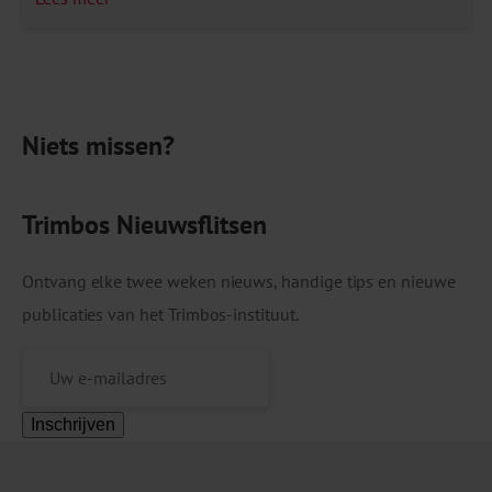
werkt al jaren aan het terugdringen van roken in
Nederland. Verschillende maatregelen moeten
bijdragen aan een rookvrije samenleving. Zo zijn
tabaksproducten niet meer in supermarkten te
Niets missen?
koop. Eerder is online […]
Trimbos Nieuwsflitsen
Ontvang elke twee weken nieuws, handige tips en nieuwe
publicaties van het Trimbos-instituut.
Inschrijven