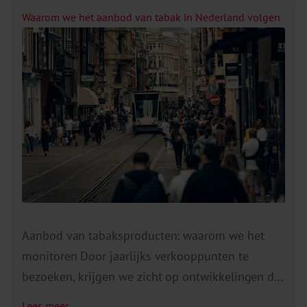
elektronische sigaretten (vapes) onder
Waarom we het aanbod van tabak in Nederland volgen
volwassenen in Nederland. Aantal rokers blijft
dalen Het aantal volwassenen dat rookt laat al
jaren een […]
Aanbod van tabaksproducten: waarom we het
monitoren Door jaarlijks verkooppunten te
bezoeken, krijgen we zicht op ontwikkelingen die
anders buiten beeld zouden blijven. De overheid
Lees meer