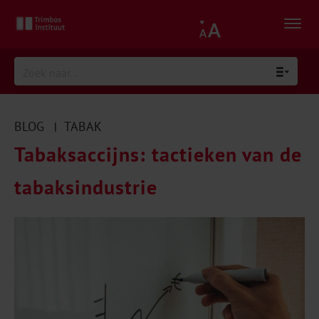
BLOG
TABAK
|
Tabaksaccijns: tactieken van de
tabaksindustrie