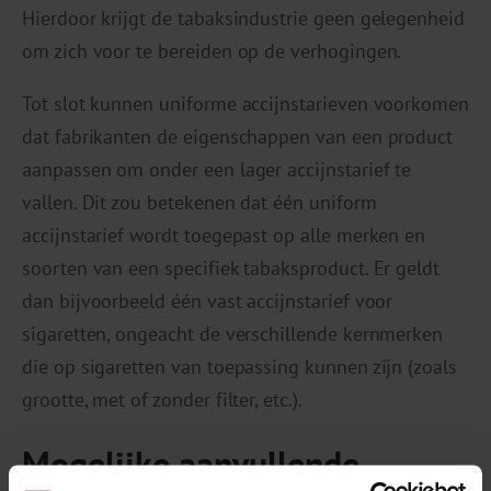
Hierdoor krijgt de tabaksindustrie geen gelegenheid
om zich voor te bereiden op de verhogingen.
Tot slot kunnen uniforme accijnstarieven voorkomen
dat fabrikanten de eigenschappen van een product
aanpassen om onder een lager accijnstarief te
vallen. Dit zou betekenen dat één uniform
accijnstarief wordt toegepast op alle merken en
soorten van een specifiek tabaksproduct. Er geldt
dan bijvoorbeeld één vast accijnstarief voor
sigaretten, ongeacht de verschillende kernmerken
die op sigaretten van toepassing kunnen zijn (zoals
grootte, met of zonder filter, etc.).
Mogelijke aanvullende