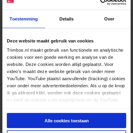
beleidsmaatregelen voor
Nederland
Toestemming
Details
Over
Maar hoe staan we er nu voor? Een aantal
beleidsmaatregelen zijn al door de Nederlandse
Deze website maakt gebruik van cookies
overheid ingevoerd, zoals uniforme accijnstarieven
Trimbos.nl maakt gebruik van functionele en analytische
voor de productcategorieën sigaretten, shag en
cookies voor een goede werking en analyse van de
sigaren. Maar niet alle beleidsmaatregelen zijn
website. Deze cookies worden altijd geplaatst. Voor
video's maakt deze website gebruik van onder meer
eenvoudig te implementeren in Nederland. Dit komt
YouTube. YouTube plaatst aanvullende (tracking) cookies
deels doordat ons land verbonden is aan de
voor onder meer advertentiedoeleinden. Als u op de knop
“Richtlijn betreffende de structuur en de tarieven
ik ga akkoord klikt, worden ook deze cookies geplaatst
van de accijns op tabaksfabrikaten” van de Europese
en biedt de website u de mogelijkheid om de YouTube
video's te zien. U kunt uw toestemming altijd weer
Unie. EU-lidstaten mogen bijvoorbeeld geen
intrekken.
minimum- of maximumprijzen voor
Alle cookies toestaan
tabaksproducten hanteren.