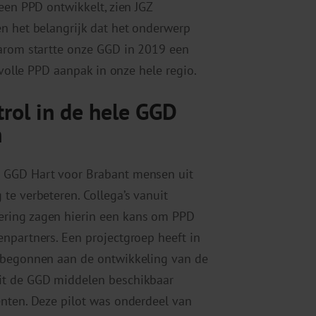
een PPD ontwikkelt, zien JGZ
n het belangrijk dat het onderwerp
aarom startte onze GGD in 2019 een
svolle PPD aanpak in onze hele regio.
itrol in de hele GGD
n
e GGD Hart voor Brabant mensen uit
te verbeteren. Collega’s vanuit
ering zagen hierin een kans om PPD
npartners. Een projectgroep heeft in
e begonnen aan de ontwikkeling van de
it de GGD middelen beschikbaar
enten. Deze pilot was onderdeel van