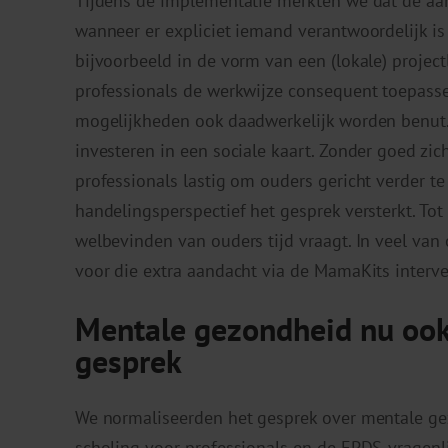
Tijdens de implementatie merkten we dat de aan
wanneer er expliciet iemand verantwoordelijk is
bijvoorbeeld in de vorm van een (lokale) projectl
professionals de werkwijze consequent toepasse
mogelijkheden ook daadwerkelijk worden benut. 
investeren in een sociale kaart. Zonder goed zic
professionals lastig om ouders gericht verder te 
handelingsperspectief het gesprek versterkt. Tot
welbevinden van ouders tijd vraagt. In veel va
voor die extra aandacht via de MamaKits interve
Mentale gezondheid nu ook
gesprek
We normaliseerden het gesprek over mentale ge
scholing voor professionals en de EPDS-vragenl