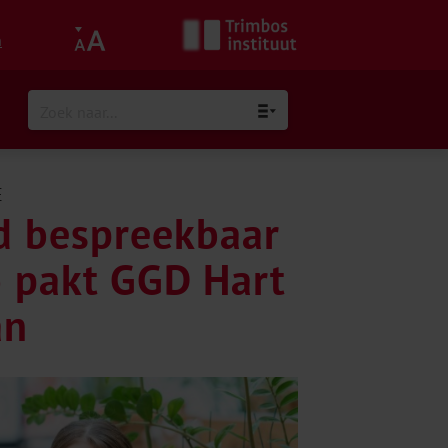
h
E
d bespreekbaar
o pakt GGD Hart
an