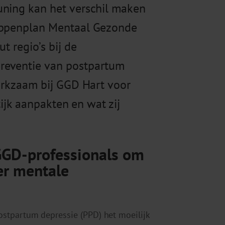
uning kan het verschil maken
tappenplan Mentaal Gezonde
t regio’s bij de
reventie van postpartum
werkzaam bij GGD Hart voor
tijk aanpakten en wat zij
GGD-professionals om
er mentale
stpartum depressie (PPD) het moeilijk