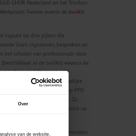
r GGD GHOR Nederland en het Trimbos-
 Werkplaats Twente waarin de
toolkit
 ingezet op drie pijlers die
nde Start: signaleren, bespreken en
et het scholen van professionals door
(beschikbaar in de toolkit) waarna de
burgh Postnatal (Postpartum)
 is onderzoek gedaan naar mogelijke
ke is van een verhoogde kans op PPD.
rondom PPD in kaart gebracht. Zo
Over
ectief als zij een verhoogd risico op
-medewerkers als pas bevallen moeders
analyse van de website.