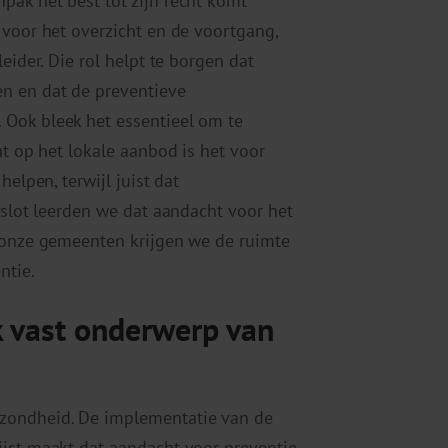
pak het best tot zijn recht komt
 voor het overzicht en de voortgang,
eider. Die rol helpt te borgen dat
n en dat de preventieve
Ook bleek het essentieel om te
ht op het lokale aanbod is het voor
helpen, terwijl juist dat
 slot leerden we dat aandacht voor het
n onze gemeenten krijgen we de ruimte
ntie.
 vast onderwerp van
zondheid. De implementatie van de
ijst maakt dat aandacht voor preventie