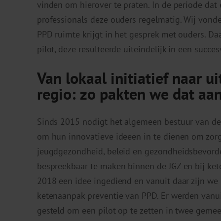
vinden om hierover te praten. In de periode dat 
professionals deze ouders regelmatig. Wij vonde
PPD ruimte krijgt in het gesprek met ouders. D
pilot, deze resulteerde uiteindelijk in een succe
Van lokaal initiatief naar u
regio: zo pakten we dat aa
Sinds 2015 nodigt het algemeen bestuur van d
om hun innovatieve ideeën in te dienen om zorg 
jeugdgezondheid, beleid en gezondheidsbevord
bespreekbaar te maken binnen de JGZ en bij kete
2018 een idee ingediend en vanuit daar zijn w
ketenaanpak preventie van PPD. Er werden vanu
gesteld om een pilot op te zetten in twee geme