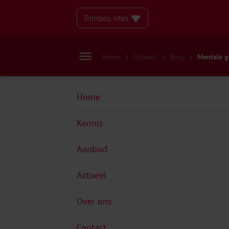
Trimbos sites
Home
Actueel
Blog
Mentale g
Home
Kennis
Aanbod
Actueel
Over ons
Contact