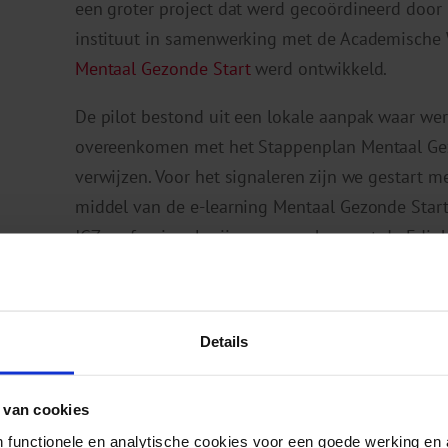
een groter project dat werd gecoördineerd doo
instituut in samenwerking met de Academische
Mentaal Gezonde Start
werd ontwikkeld.
De pilot bestond uit een lokale aanpak waar werd
overeenkomen met het Stappenplan Mentaal Gezo
verwijzen. Voor het signaleren zijn we gestart m
middel van de e-learning Mentaal Gezonde Start 
JGZ-professionals zijn gaan werken met de Edin
Depression Scale (EPDS) vragenlijst. Daarnaast
interventies om in te kunnen zetten als er spra
Ook is lokaal via een werkgroep verwijsaanbod 
Details
hadden de JGZ-professionals ook handelingspersp
PPD signaleerden.
 van cookies
De eerste resultaten en reacties van zowel JGZ
 functionele en analytische cookies voor een goede werking en 