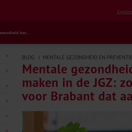
Englis
ezondheid bes...
BLOG
MENTALE GEZONDHEID EN PREVENTI
|
Mentale gezondhei
maken in de JGZ: z
voor Brabant dat a