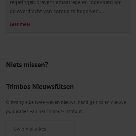
regeringen preventiemaatregelen ingevoerd om
de overdracht van corona te beperken.
Maatregelen die de overbelasting van de
Lees meer
gezondheidszorg en vermijdbare sterfgevallen
moesten helpen voorkomen. Maar dergelijke
maatregelen, zoals het beperken van sociale
contacten, kunnen ook afbreuk doen aan het
Niets missen?
welzijn (sociaal, mentaal, fysiek, financieel) en de
vrijheden van mensen. Dit kan zijn […]
Trimbos Nieuwsflitsen
Ontvang elke twee weken nieuws, handige tips en nieuwe
publicaties van het Trimbos-instituut.