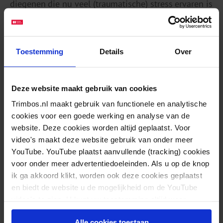
diegenen die nu veel (traumatische) stress ervaren is
dus ook komende jaren belangrijk.
Huiselijke spanningen
Toestemming
Details
Over
Afgelopen week was er veel aandacht in het nieuws
Deze website maakt gebruik van cookies
voor huiselijk geweld, maar de rol van alcohol werd
Trimbos.nl maakt gebruik van functionele en analytische
daarbij vrijwel niet genoemd. Nu het alcoholgebruik
cookies voor een goede werking en analyse van de
zich naar de thuissituatie verschuift is dat wel
website. Deze cookies worden altijd geplaatst. Voor
degelijk iets om rekening mee te houden. Alcohol
video's maakt deze website gebruik van onder meer
kan bij mensen die al aanleg hebben voor impulsief
YouTube. YouTube plaatst aanvullende (tracking) cookies
voor onder meer advertentiedoeleinden. Als u op de knop
of agressief gedrag het risico vergroten op
ik ga akkoord klikt, worden ook deze cookies geplaatst
(huiselijk) geweld. De toename van
en biedt de website u de mogelijkheid om de YouTube
alcoholconsumptie in de thuissituatie, in combinatie
video's te zien. U kunt uw toestemming altijd weer
met toegenomen huiselijke spanningen, kan tot
intrekken.
Alle cookies toestaan