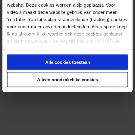
website. Deze cookies worden altijd geplaatst. Voor
video's maakt deze website gebruik van onder meer
YouTube. YouTube plaatst aanvullende (tracking) cookies
voor onder meer advertentiedoeleinden. Als u op de knop
ik ga akkoord klikt, worden ook deze cookies geplaatst
en biedt de website u de mogelijkheid om de YouTube
video's te zien. U kunt uw toestemming altijd weer
Drugsincidenten door uitgaan in 2022 weer op
intrekken.
niveau van vóór corona
Alle cookies toestaan
Lees meer
Alleen noodzakelijke cookies