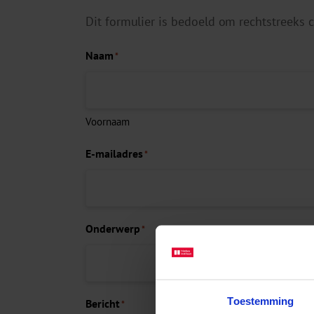
Dit formulier is bedoeld om rechtstreeks
Naam
*
Voornaam
E-mailadres
*
Onderwerp
*
Toestemming
Bericht
*