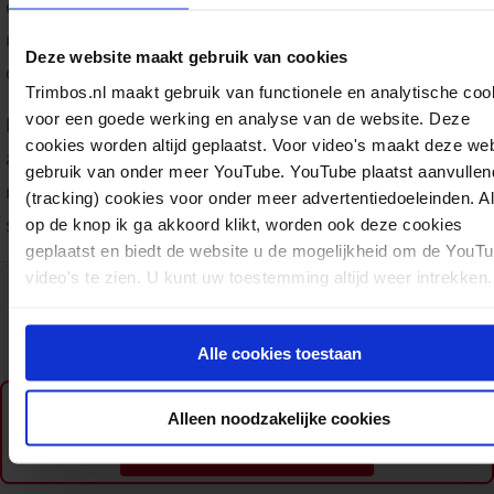
over de werking, de risico’s en kans op verslavingen. De
middelen die aan bod komen zijn; cannabis (wiet en hasj)
Deze website maakt gebruik van cookies
cocaïne, speed, paddo’s en LSD, GHB en heroïne.
Trimbos.nl maakt gebruik van functionele en analytische coo
voor een goede werking en analyse van de website. Deze
Deze folder is bedoeld voor hulpverleners om mee te ge
cookies worden altijd geplaatst. Voor video's maakt deze we
aan cliënten (of zijn of haar omgeving) of om samen door
gebruik van onder meer YouTube. YouTube plaatst aanvullen
nemen. Op de folder is ruimte gereserveerd voor een stic
(tracking) cookies voor onder meer advertentiedoeleinden. A
stempel van de verstrekkende organisatie of behandelaar
op de knop ik ga akkoord klikt, worden ook deze cookies
geplaatst en biedt de website u de mogelijkheid om de YouT
video's te zien. U kunt uw toestemming altijd weer intrekken.
Download:
Wat iedereen over drugs zou moeten weten
PFG79052
Folders en brochures
Drugs
06-10-2025
pdf
Alle cookies toestaan
M. van Bijsterveld, N. Dekker
12 pagina's
Ook verkrijgbaar als fysiek exemplaar
Alleen noodzakelijke cookies
Bezoek de webwinkel