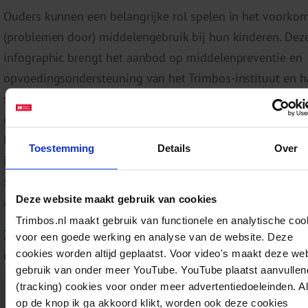
Ouders kunnen een belangrijke rol spelen in het voorko
(problemen door) middelengebruik bij hun kinderen. Dez
infographic brengt het aanbod op middelenpreventie en
opvoedingsondersteuning van het Trimbos-instituut en h
samenwerkingspartners in kaart. De infographic hoort bi
gelijknamige position paper en kan gebruikt worden om
landelijk, regionaal en lokaal niveau een samenhangend
Toestemming
Details
Over
in te richten en bijbehorende afspraken te maken voor
samenwerking en toeleiding. Het interactieve schema bie
Deze website maakt gebruik van cookies
achtergrondinformatie over de verschillende interventies
Trimbos.nl maakt gebruik van functionele en analytische coo
Zie ook: Position paper Naar een samenhangend aanbod
voor een goede werking en analyse van de website. Deze
cookies worden altijd geplaatst. Voor video's maakt deze we
ouders op middelenpreventie
gebruik van onder meer YouTube. YouTube plaatst aanvullen
(tracking) cookies voor onder meer advertentiedoeleinden. A
Download:
Infograhic Naar een samenhangend aanbod voor ouders op middelenprev
op de knop ik ga akkoord klikt, worden ook deze cookies