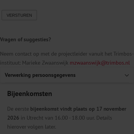
VERSTUREN
Vragen of suggesties?
Neem contact op met de projectleider vanuit het Trimbos-
instituut: Marieke Zwaanswijk
mzwaanswijk@trimbos.nl
Verwerking persoonsgegevens
E
Bijeenkomsten
We gaan zorgvuldig om met je (persoons)gegevens
De eerste
bijeenkomst vindt plaats op 17 november
Verantwoordelijke(n)
2026
in Utrecht van 16.00 - 18.00 uur. Details
hierover volgen later.