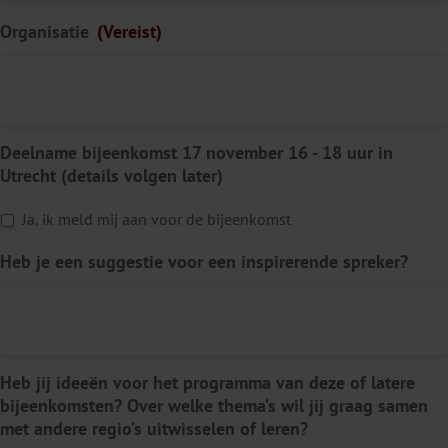
(
V
Organisatie
(Vereist)
e
r
e
i
s
Deelname bijeenkomst 17 november 16 - 18 uur in
t
Utrecht (details volgen later)
)
Ja, ik meld mij aan voor de bijeenkomst
Heb je een suggestie voor een inspirerende spreker?
Heb jij ideeën voor het programma van deze of latere
bijeenkomsten? Over welke thema’s wil jij graag samen
met andere regio’s uitwisselen of leren?