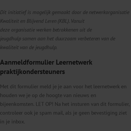
hulpvragen en verwijzingen tussen 2017 en
2023. Huisarts & Wetenschap.
Dit initiatief is mogelijk gemaakt door
de netwerkorganisatie
Zwaanswijk M, Geuijen PM, Boelhouwer M,
Kwaliteit
en
Blijven
d
Le
r
en (KBL).
Vanuit
Spijk-de Jonge MJ, Serra M
deze
organisatie
werken betrokkenen uit
de
(2020).
Verwijspatronen door
jeugdhulp
samen
aan het duurzaam
verbeteren
van de
praktijkondersteuners jeugd
. Huisarts &
kwaliteit van de jeugdhulp.
Wetenschap, 63, 14–18.
Aanmeldformulier Leernetwerk
Zwaanswijk M, Van den Meijdenberg J
praktijkondersteuners
(2022).
Praktijkondersteuners jeugd bij de
huisarts: Wat levert dat op?
Kind &
Met dit formulier meld je je aan voor het leernetwerk en
Adolescent Praktijk, 21, 32-38.
houden we je op de hoogte van nieuws en
bijeenkomsten. LET OP! Na het insturen van dit formulier,
controleer ook je spam mail, als je geen bevestiging ziet
in je inbox.