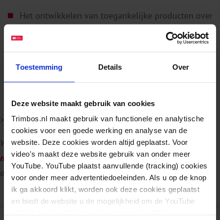
Het ontwikkelen van toegankelijke producten over
de inzichten vanuit het leernetwerk
(zoals factsheets, infographics of webinars)
Nieuwe kennis (zoals onderzoek naar succes- en
Toestemming
Details
Over
verbeterpunten of naar samenwerking in de
zorgketen)
Deze website maakt gebruik van cookies
Trimbos.nl maakt gebruik van functionele en analytische
>> Meld je aan voor het leernetwerk!
cookies voor een goede werking en analyse van de
Wil je op de hoogte blijven van dit Leernetwerk?
Meld je dan
website. Deze cookies worden altijd geplaatst. Voor
video's maakt deze website gebruik van onder meer
nu aan
. We sturen je dan een paar keer per jaar nieuws en
YouTube. YouTube plaatst aanvullende (tracking) cookies
data van bijeenkomsten.
voor onder meer advertentiedoeleinden. Als u op de knop
ik ga akkoord klikt, worden ook deze cookies geplaatst
Publicaties
E
en biedt de website u de mogelijkheid om de YouTube
video's te zien. U kunt uw toestemming altijd weer