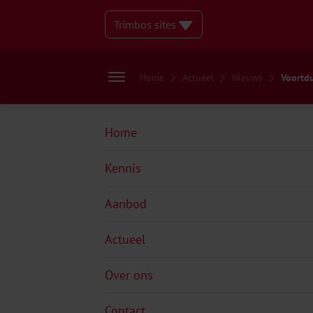
Trimbos sites
Home
Actueel
Nieuws
Voortdu
Home
Kennis
Aanbod
Actueel
Over ons
Contact