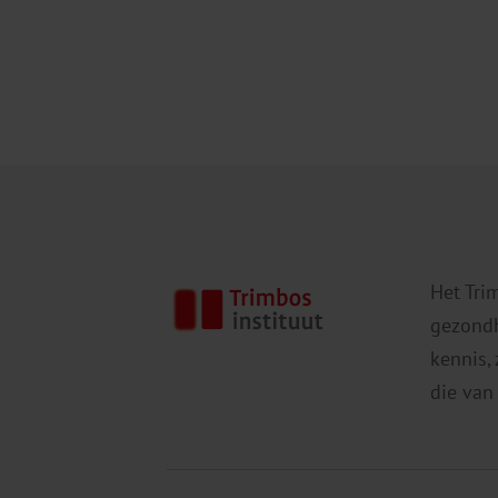
Het Tri
gezondh
kennis,
die van