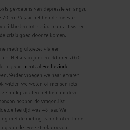
zoals gevoelens van depressie en angst
 20 en 35 jaar hebben de meeste
ogelijkheden tot sociaal contact waren
de crisis goed door te komen.
ine meting uitgezet via een
ch. Net als in juni en oktober 2020
dering van
mentaal welbevinden
even. Verder vroegen we naar ervaren
ok wilden we weten of mensen iets
at ze nodig zouden hebben om deze
mensen hebben de vragenlijst
elde leeftijd was 48 jaar. We
ng met de meting van oktober. In de
ling van de twee steekproeven.