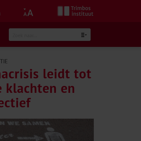
h
TIE
crisis leidt tot
 klachten en
ctief