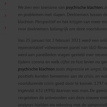
We zien een toename van
psychische klachten
, 
en problemen met slapen. Deelnemers tussen de
klachten. Perspectief en het krijgen van meer m
voor deelnemers belangrijk om deze voortduren
Van 25 januari tot 2 februari 2021 werd een onl
representatief volwassenen panel van I&O Resear
werd aan panelleden vragen gesteld over veran
tijdens corona en welk cijfer ze hun leven nu g
psychische klachten
zoals depressie en angst. O
positiefs konden benoemen aan de crisis, en w
voortdurende crisis goed door te komen. 1297 
ingevuld. 632 (49%) daarvan was man. De gemidd
vergeleken de antwoorden van deze nieuwe meti
analyses hielden we rekening met de samenstel