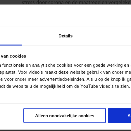
stress door corona en de maatregelen vergelek
ook een heftige gebeurtenis zoals ontslag of o
tijdens de corona periode.
Wel gaf het merendeel van de respondenten (60%
Details
dingen konden noemen van de crisis, zoals mee
 van cookies
Behoefte aan perspectief
 functionele en analytische cookies voor een goede werking en 
geplaatst. Voor video's maakt deze website gebruik van onder m
In deze meting hebben we voor het eerst gev
es voor onder meer advertentiedoeleinden. Als u op de knop ik g
door deze periode heen te komen. Perspectief en
edt de website u de mogelijkheid om de YouTube video's te zien.
contacten werden het vaakst genoemd.
Nu de crisis nog voortduurt is het van belang 
Alleen noodzakelijke cookies
A
psychische gezondheid. Op mentaalvitaal.nl sta
periode zo goed mogelijk door te komen. Ook bi