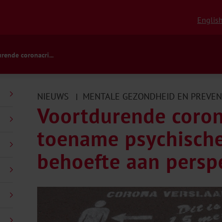
Englis
rende coronacri...
NIEUWS
MENTALE GEZONDHEID EN PREVEN
|
Voortdurende corona
toename psychische
behoefte aan perspe