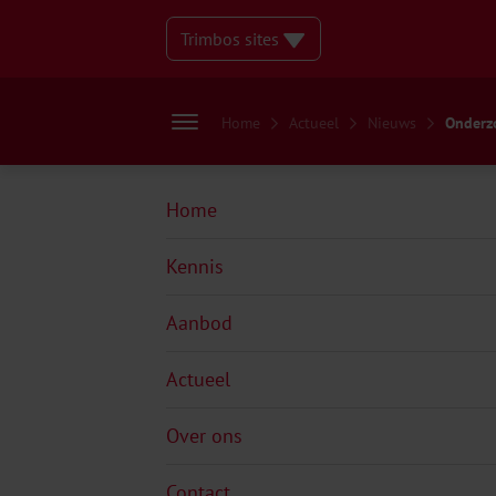
Trimbos sites
Home
Actueel
Nieuws
Onderzo
Home
Kennis
Aanbod
Actueel
Over ons
Contact