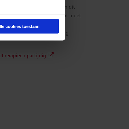
 onderzocht moeten worden en dit
emt niet weg dat er een moment moet
nafhankelijken moet laten
lle cookies toestaan
 over het algemeen weer weinig
dtherapieën partijdig