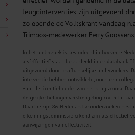
effectief' worden genoemd in de dat
Jeugdinterventies, zijn uitgevoerd do
zo opende de Volkskrant vandaag n.a.
Trimbos-medewerker Ferry Goossens 
In het onderzoek is bestudeerd in hoeverre Nede
als ‘effectief’ staan beoordeeld in de databank Ef
uitgevoerd door onafhankelijke onderzoekers. D
interventie hebben ontwikkeld, noch een colleg
voor de licentiehouder van het programma. Daar
dergelijke belangenverstrengeling correct is aa
Daartoe zijn 86 Nederlandse onderzoeken bestud
erkenningscommissie erkend zijn als effectief vo
aanwijzingen van effectiviteit.