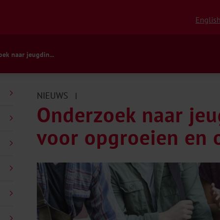
Englis
ek naar jeugdin...
NIEUWS
|
Onderzoek naar jeu
voor opgroeien en