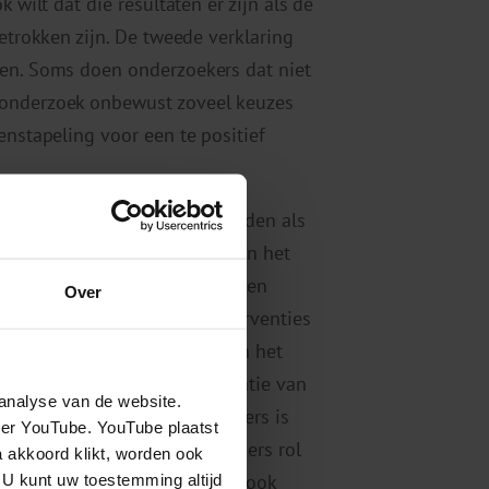
 wilt dat die resultaten er zijn als de
betrokken zijn. De tweede verklaring
ten. Soms doen onderzoekers dat niet
 onderzoek onbewust zoveel keuzes
enstapeling voor een te positief
oog niet gelezen dient te worden als
nderzoekartikelen. Ook binnen het
 naar onze eigen interventies en
Over
schriften of dienen deze interventies
we daarbij zelf de analyses en het
al betrokken om de implementatie van
analyse van de website.
ontwikkelaars en licentiehouders is
eer YouTube. YouTube plaatst
t meer transparantie over ieders rol
a akkoord klikt, worden ook
 U kunt uw toestemming altijd
 zeggen dat interventies soms ook