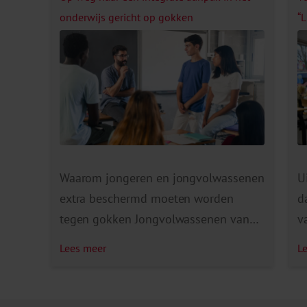
onderwijs gericht op gokken
“L
Waarom jongeren en jongvolwassenen
U
extra beschermd moeten worden
d
tegen gokken Jongvolwassenen van
v
18 tot en met 23 jaar bezitten
g
Lees meer
L
momenteel 22% van alle gokaccounts.
d
En dit terwijl ze maar 9,4% van de
a
Nederlandse bevolking vormen. Dat is
V