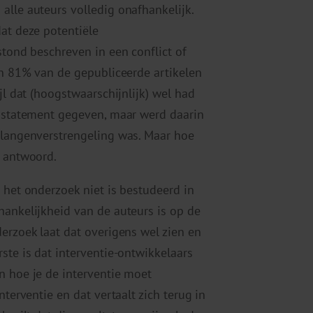
alle auteurs volledig onafhankelijk.
dat deze potentiële
stond beschreven in een conflict of
 in 81% van de gepubliceerde artikelen
jl dat (hoogstwaarschijnlijk) wel had
t statement gegeven, maar werd daarin
elangenverstrengeling was. Maar hoe
t antwoord.
 het onderzoek niet is bestudeerd in
hankelijkheid van de auteurs is op de
erzoek laat dat overigens wel zien en
ste is dat interventie-ontwikkelaars
n hoe je de interventie moet
nterventie en dat vertaalt zich terug in