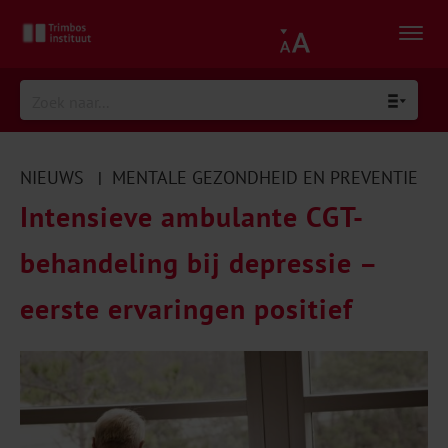
NIEUWS
MENTALE GEZONDHEID EN PREVENTIE
|
Intensieve ambulante CGT-
behandeling bij depressie –
eerste ervaringen positief