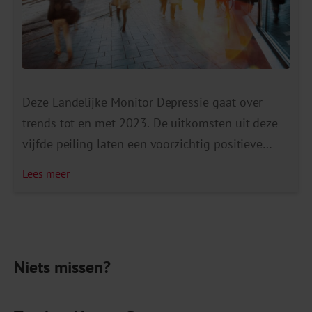
Deze Landelijke Monitor Depressie gaat over
trends tot en met 2023. De uitkomsten uit deze
vijfde peiling laten een voorzichtig positieve
ontwikkeling zien ten opzichte van vorige
Lees meer
peilingen. Dit zien we bij de meeste leeftijds- en
risicogroepen, waaronder jongeren en jonge
vrouwen. De piek van de meeste cijfers lag in de
coronajaren 2020, 2021 of […]
Niets missen?