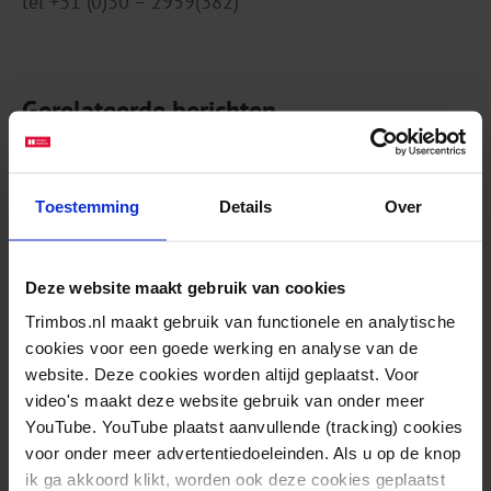
tel +31 (0)30 – 2959(382)
Gerelateerde berichten
Helft van de mensen met langdurige psychische
Toestemming
Details
Over
aandoeningen gebruikt e-health toepassingen
Deze website maakt gebruik van cookies
Trimbos.nl maakt gebruik van functionele en analytische
cookies voor een goede werking en analyse van de
website. Deze cookies worden altijd geplaatst. Voor
video's maakt deze website gebruik van onder meer
YouTube. YouTube plaatst aanvullende (tracking) cookies
voor onder meer advertentiedoeleinden. Als u op de knop
ik ga akkoord klikt, worden ook deze cookies geplaatst