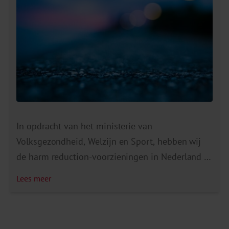
afspiegeling is van […]
In opdracht van het ministerie van
Volksgezondheid, Welzijn en Sport, hebben wij
de harm reduction-voorzieningen in Nederland in
kaart gebracht. Daaruit blijkt dat er in Nederland
Lees meer
23 gebruiksruimten zijn, naast 17 medische
heroïne-units en minimaal 29 locaties
voor spuitomruil en andere gebruiksmaterialen.