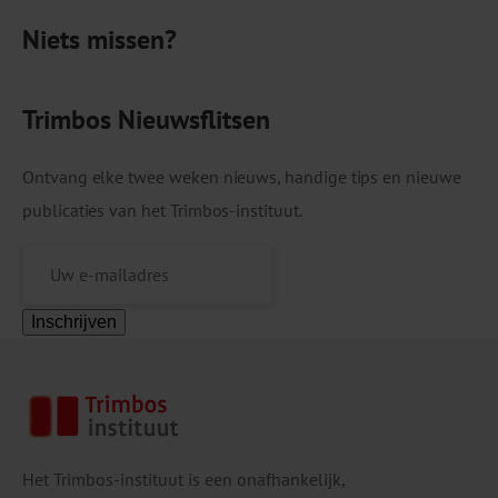
De voorzieningen zijn ondergebracht bij onder
Niets missen?
meer verslavingszorginstellingen, kerkelijke- en
vrijwilligersorganisaties en in de
maatschappelijke opvang. Gebruiksruimten
Trimbos Nieuwsflitsen
vervullen […]
Ontvang elke twee weken nieuws, handige tips en nieuwe
publicaties van het Trimbos-instituut.
Inschrijven
Het Trimbos-instituut is een onafhankelijk,