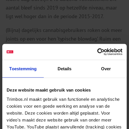
aantal bleef sinds 2019 op hetzelfde niveau, maar
ligt wel hoger dan in de periode 2015-2017.
(Bijna) dagelijks cannabisgebruikers roken ook meer
joints op een voor hen ‘typische blowdag’. Ruim een
op de drie (37,1 procent) rookte drie of meer joints
per dag, vergeleken met 5,7 procent van de niet-
dagelijkse cannabisgebruikers.
Toestemming
Details
Over
Klik hier voor de laatste cannabiscijfers.
Deze website maakt gebruik van cookies
Invloed van de
Trimbos.nl maakt gebruik van functionele en analytische
coronapandemie op
cookies voor een goede werking en analyse van de
drugsgebruik
website. Deze cookies worden altijd geplaatst. Voor
video's maakt deze website gebruik van onder meer
YouTube. YouTube plaatst aanvullende (tracking) cookies