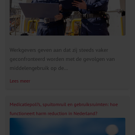
Werkgevers geven aan dat zij steeds vaker
geconfronteerd worden met de gevolgen van
middelengebruik op de
werkvloer. Ze vinden restanten drugs op het toilet
Lees meer
of er ontstaan incidenten doordat medewerkers
onder invloed zijn tijdens het werk. De gevolgen
zijn aanzienlijk. Denk aan veiligheidsrisico’s,
Medicatiepoli’s, spuitomruil en gebruiksruimten: hoe
verminderde productiviteit, hoger ziekteverzuim,
functioneert harm reduction in Nederland?
een slechtere werksfeer en mogelijke
reputatieschade. En aangezien een bedrijf een