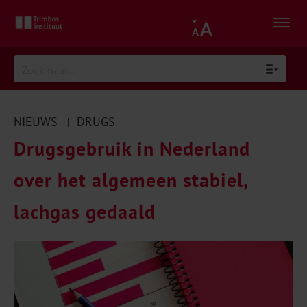
NIEUWS
DRUGS
|
Drugsgebruik in Nederland
over het algemeen stabiel,
lachgas gedaald