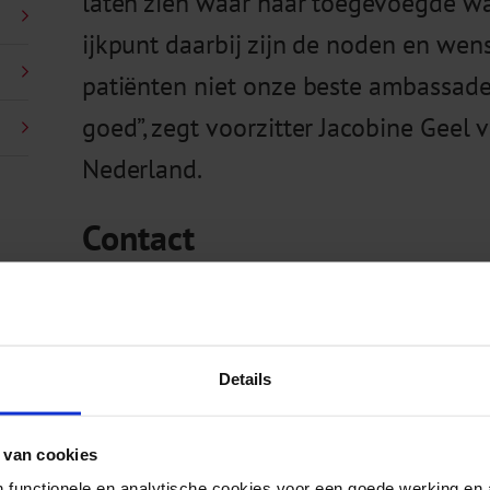
laten zien waar haar toegevoegde waa
ijkpunt daarbij zijn de noden en wens
patiënten niet onze beste ambassadeur
goed”, zegt voorzitter Jacobine Geel
Nederland.
Contact
Voor meer informatie kunt u contact opnemen me
Marjan Heuving
,
tel +31 (0)30 – 2971(138)
Details
Laila Zaghdoudi
,
 van cookies
tel +31 (0)30 – 2959(382)
 functionele en analytische cookies voor een goede werking en 