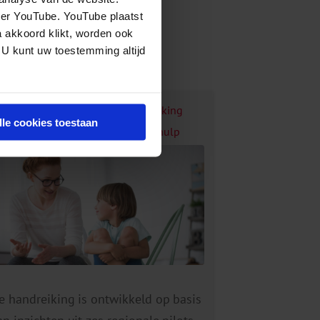
eer YouTube. YouTube plaatst
a akkoord klikt, worden ook
 U kunt uw toestemming altijd
andreiking voor betere samenwerking
lle cookies toestaan
ussen volwassenen-ggz en jeugdhulp
e handreiking is ontwikkeld op basis