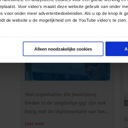
geplaatst. Voor video's maakt deze website gebruik van onder m
es voor onder meer advertentiedoeleinden. Als u op de knop ik g
edt de website u de mogelijkheid om de YouTube video's te zien.
Gerelateerde berichten
Afstemming ART-monitor en
H
Alleen noodzakelijke cookies
A
Kwaliteitskader Woonzorg
t
Veel organisaties die (woon)zorg
bieden in de langdurige ggz zijn ook
bezig met de implementatie van het
D
ART model. Dit doen zij in het kader
Lees meer