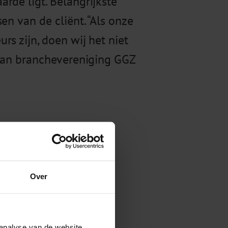
rde ligt. Belangrijkste
en van de cliënt. “Als onze
s zijn, doen wij het niet
 van branchevereniging GGZ
t de persvoorlichters:
Over
analyse van de website.