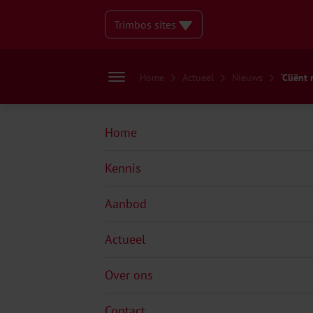
Trimbos sites
Home
Actueel
Nieuws
‘Cliënt
Home
Kennis
Aanbod
Actueel
Over ons
Contact