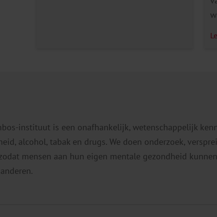
v
van zorgverbetering. Daarnaast
w
krijgen zij te maken met het
d
Kwaliteitskader Woonzorg Langdurige
L
g
ggz. Het bestuur van Stichting
z
HIC&ART schreef een brief over dit
a
kwaliteitskader en het ART model.
b
Deze informatie […]
w
e
mbos-instituut is een onafhankelijk, wetenschappelijk ken
v
eid, alcohol, tabak en drugs. We doen onderzoek, verspr
e
 zodat mensen aan hun eigen mentale gezondheid kunnen
 anderen.