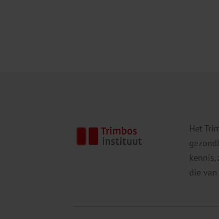
Het Tri
gezondh
kennis,
die van