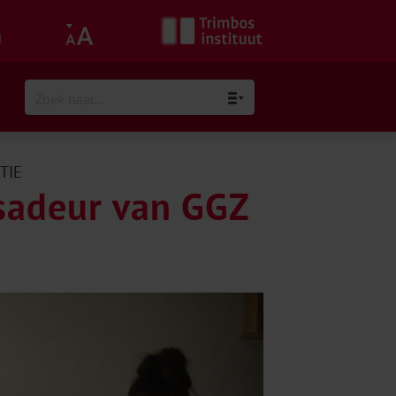
h
TIE
sadeur van GGZ