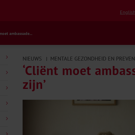
Englis
 moet ambassade...
NIEUWS
MENTALE GEZONDHEID EN PREVEN
|
‘Cliënt moet ambas
zijn’