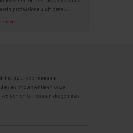
an inzichten uit zes regionale pilots
aarin professionals uit deze
omeinen samenwerkten rondom
ees meer
ezinnen. Deze pilots laten zien dat
elfs kleine stappen in samenwerking
l veel opleveren. Zo begrijpen ouders
eter hoe problemen samenhangen,
ordt stress in gezinnen verminderd
n worden opvoedvaardigheden
nisinstituut voor mentale
ersterkt. Ook worden problemen
eiden en implementeren onze
erder gesignaleerd, waardoor […]
 werken en bij kunnen dragen aan