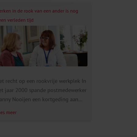
erken in de rook van een ander is nog
een verleden tijd
et recht op een rookvrije werkplek In
et jaar 2000 spande postmedewerker
anny Nooijen een kortgeding aan
egen haar werkgever. De reden? Zij
ees meer
ndervond gezondheidsklachten van
e tabaksrook van haar collega’s. Door
e rechter werd zij in het gelijk