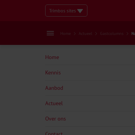
Trimbos sites
Home
Actueel
Gastcolumns
N
Home
Kennis
Aanbod
Actueel
Over ons
Contact