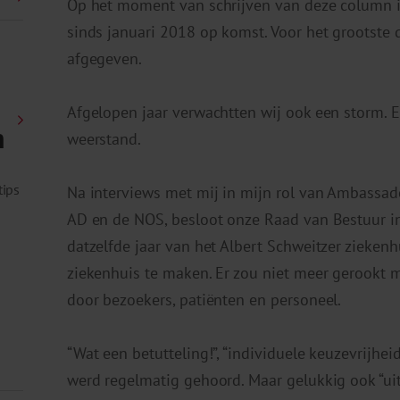
Op het moment van schrijven van deze column i
sinds januari 2018 op komst. Voor het grootste d
afgegeven.
Afgelopen jaar verwachtten wij ook een storm. 
n
weerstand.
tips
Na interviews met mij in mijn rol van Ambassade
AD en de NOS, besloot onze Raad van Bestuur in
datzelfde jaar van het Albert Schweitzer ziekenh
ziekenhuis te maken. Er zou niet meer gerookt 
door bezoekers, patiënten en personeel.
“Wat een betutteling!”, “individuele keuzevrijhei
werd regelmatig gehoord. Maar gelukkig ook “uits