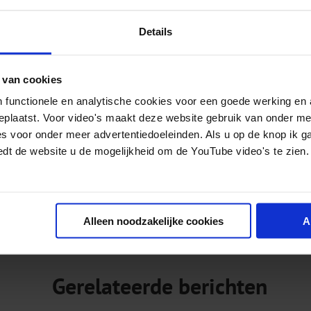
benaderd en gevraagd om mee te werken aan de 
het redelijk zonder slag of stoot en de verenigin
Details
complex hebben.
 van cookies
De tijd is rijp, rookvrij wordt steeds meer de st
 functionele en analytische cookies voor een goede werking en 
geplaatst. Voor video's maakt deze website gebruik van onder m
En wat betreft de eerste storm van 2019? Die is
es voor onder meer advertentiedoeleinden. Als u op de knop ik g
edt de website u de mogelijkheid om de YouTube video's te zien.
Over de auteur
Onno Graafland is kinderarts in het Albert Schw
Alleen noodzakelijke cookies
A
Gerelateerde berichten