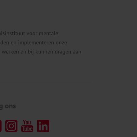
esteld en vier jaar later, op 1 januari
004, werden alle werkgevers via een
anpassing in […]
nisinstituut voor mentale
eiden en implementeren onze
 werken en bij kunnen dragen aan
g ons