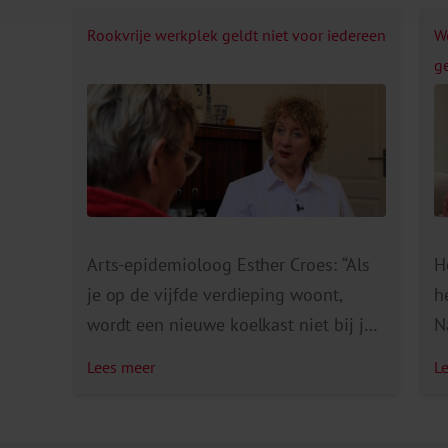
Rookvrije werkplek geldt niet voor iedereen
W
g
Arts-epidemioloog Esther Croes: “Als
H
je op de vijfde verdieping woont,
h
wordt een nieuwe koelkast niet bij je
N
achter de voordeur thuisbezorgd; een
t
Lees meer
L
kraamverzorgende komt alleen de
o
pasgeboren baby op een woonschip
d
verzorgen als de loopplank is voorzien
d