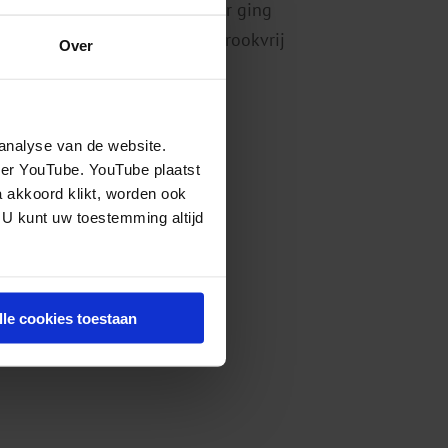
Rookvrije Generatie. Ook hier ging
g zal per 9 februari 2019 een rookvrij
Over
andaard!
analyse van de website.
eer YouTube. YouTube plaatst
 ook alweer overgewaaid.
a akkoord klikt, worden ook
 U kunt uw toestemming altijd
eitzer ziekenhuis te Dordrecht
lle cookies toestaan