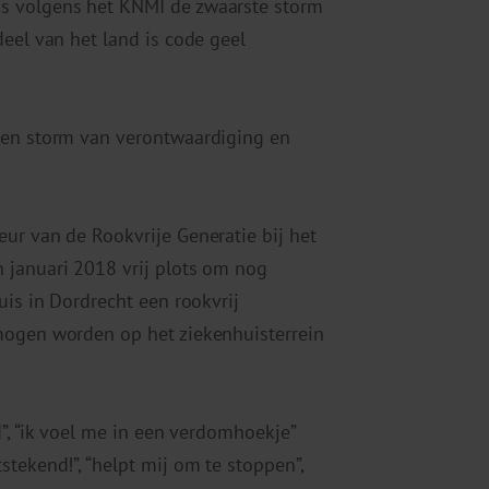
s volgens het KNMI de zwaarste storm
eel van het land is code geel
Een storm van verontwaardiging en
ur van de Rookvrije Generatie bij het
 januari 2018 vrij plots om nog
uis in Dordrecht een rookvrij
mogen worden op het ziekenhuisterrein
d”, “ik voel me in een verdomhoekje”
tekend!”, “helpt mij om te stoppen”,