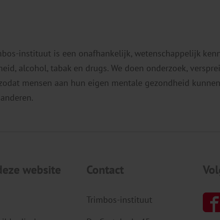
van antislip en een stevige reling.
g
Maar voor de wijkverpleegkundige die
2
thuis bij een rokende patiënt de
a
mbos-instituut is een onafhankelijk, wetenschappelijk ken
kousen […]
eid, alcohol, tabak en drugs. We doen onderzoek, verspr
 zodat mensen aan hun eigen mentale gezondheid kunnen
 anderen.
deze website
Contact
Vol
Trimbos-instituut