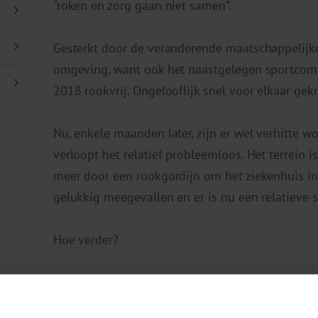
“roken en zorg gaan niet samen”.
Gesterkt door de veranderende maatschappelijke
omgeving, want ook het naastgelegen sportcom
2018 rookvrij. Ongelooflijk snel voor elkaar gek
Nu, enkele maanden later, zijn er wel verhitte 
verloopt het relatief probleemloos. Het terrein 
meer door een rookgordijn om het ziekenhuis in
gelukkig meegevallen en er is nu een relatieve s
Hoe verder?
Binnen het ziekenhuis zullen we het aandacht m
zijn ook mogelijkheden genoeg. Zelf heb ik de 