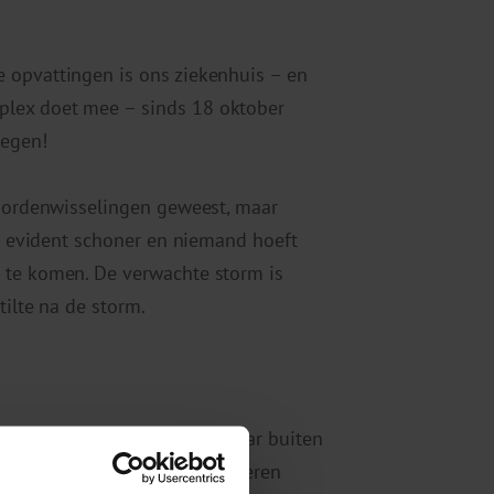
 opvattingen is ons ziekenhuis – en
plex doet mee – sinds 18 oktober
regen!
woordenwisselingen geweest, maar
is evident schoner en niemand hoeft
 te komen. De verwachte storm is
tilte na de storm.
oeten blijven geven, maar daar buiten
sportvereniging van mijn kinderen