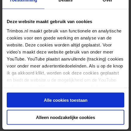
Tussen 2011 en 2015 is het percentage scholieren
van 12 tot en met 16 jaar dat ooit alcohol of
Deze website maakt gebruik van cookies
tabak...
Trimbos.nl maakt gebruik van functionele en analytische
cookies voor een goede werking en analyse van de
Lees verder
website. Deze cookies worden altijd geplaatst. Voor
video's maakt deze website gebruik van onder meer
YouTube. YouTube plaatst aanvullende (tracking) cookies
voor onder meer advertentiedoeleinden. Als u op de knop
ik ga akkoord klikt, worden ook deze cookies geplaatst
en biedt de website u de mogelijkheid om de YouTube
video's te zien. U kunt uw toestemming altijd weer
intrekken.
Alle cookies toestaan
Het Trimbos-instituut is een onafhankelijk,
Alleen noodzakelijke cookies
wetenschappelijk kennisinstituut voor mentale