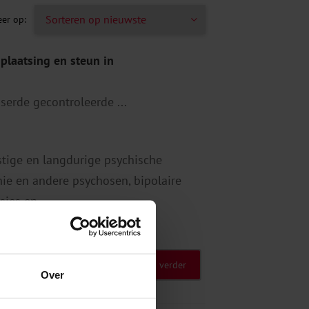
 plaatsing en steun in
erde gecontroleerde ...
tige en langdurige psychische
nie en andere psychosen, bipolaire
sies en
...
Lees verder
Over