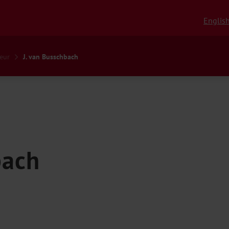
Englis
eur
J. van Busschbach
bach