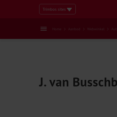
Trimbos sites
Home
Aanbod
Webwinkel
Aut
J. van Bussch