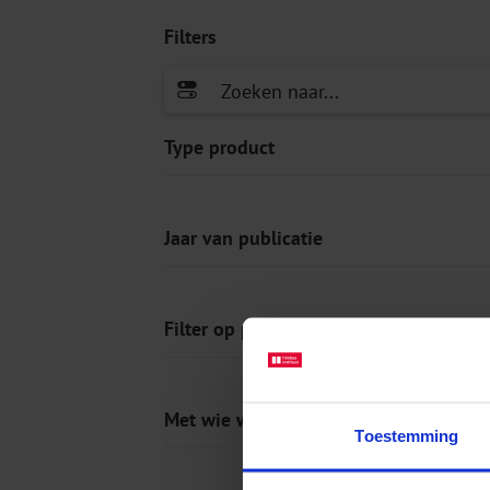
Filters
Type product
Jaar van publicatie
Filter op prijs
Met wie werkt u?
Toestemming