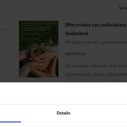
Effectiviteit van individuele
Nederland
Verslag van een gerandomiss
RAPPORTEN
De meeste mensen met erns
stoornissen, zoals schizofre
stoornissen, ernstige depres
persoonlijkheidsstoornissen,
Details