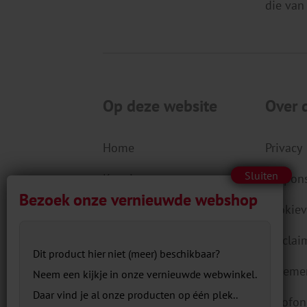
die van
Op deze website
Over 
Home
Privacy
Kennis
Respons
Aanbod
Cookiev
Actueel
Disclai
Dit product hier niet (meer) beschikbaar?
Over ons
Algeme
Neem een kijkje in onze vernieuwde webwinkel.
Daar vind je al onze producten op één plek..
Contact
Colofon