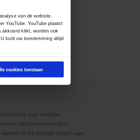
analyse van de website.
eer YouTube. YouTube plaatst
a akkoord klikt, worden ook
 U kunt uw toestemming altijd
lle cookies toestaan
nisinstituut voor mentale
eiden en implementeren onze
 werken en bij kunnen dragen aan