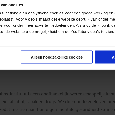
 van cookies
 functionele en analytische cookies voor een goede werking en 
geplaatst. Voor video's maakt deze website gebruik van onder m
es voor onder meer advertentiedoeleinden. Als u op de knop ik g
edt de website u de mogelijkheid om de YouTube video's te zien.
Alleen noodzakelijke cookies
A
mbos-instituut is een onafhankelijk, wetenschappelijk ken
eid, alcohol, tabak en drugs. We doen onderzoek, verspr
 zodat mensen aan hun eigen mentale gezondheid kunnen