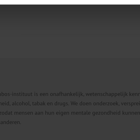
mbos-instituut is een onafhankelijk, wetenschappelijk ken
eid, alcohol, tabak en drugs. We doen onderzoek, verspr
 zodat mensen aan hun eigen mentale gezondheid kunnen
 anderen.