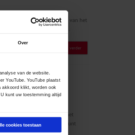
Ireen de Graaf over de effecten van het
jd, de proefinvoering en de...
Over
Lees verder
analyse van de website.
sch Programma
eer YouTube. YouTube plaatst
a akkoord klikt, worden ook
 preventie van (erns...
 U kunt uw toestemming altijd
rland het Trimbos-instituut, het
org en Welzijn (NIZW), Steunpunt
lle cookies toestaan
 en Jeugd,...