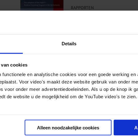
RAPPORTEN
Dit is het proefschrift van 
Triple-P programma wereldwi
Details
 van cookies
 functionele en analytische cookies voor een goede werking en 
Triple P: Positief Pedagogi
geplaatst. Voor video's maakt deze website gebruik van onder m
es voor onder meer advertentiedoeleinden. Als u op de knop ik g
Opvoedingsondersteuning ter
edt de website u de mogelijkheid om de YouTube video's te zien.
RAPPORTEN
Begin 2004 startten in Nede
Nederlands Instituut voor Z
Alleen noodzakelijke cookies
A
Opvoeding ’s-Hertogenbosch