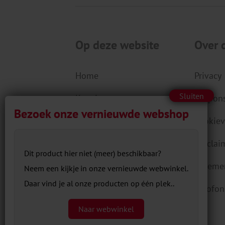
Op deze website
Over 
Home
Privacy
Kennis
Respons
Aanbod
Cookiev
Actueel
Disclai
Dit product hier niet (meer) beschikbaar?
Over ons
Algeme
Neem een kijkje in onze vernieuwde webwinkel.
Daar vind je al onze producten op één plek..
Contact
Colofon
Naar webwinkel