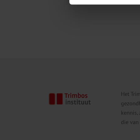
Het Tri
gezondh
kennis,
die van