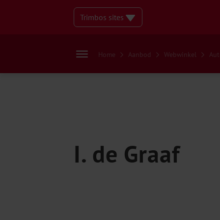
Trimbos sites
Home
Aanbod
Webwinkel
Aut
I. de Graaf