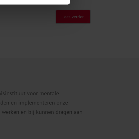
Lees verder
nisinstituut voor mentale
eiden en implementeren onze
 werken en bij kunnen dragen aan